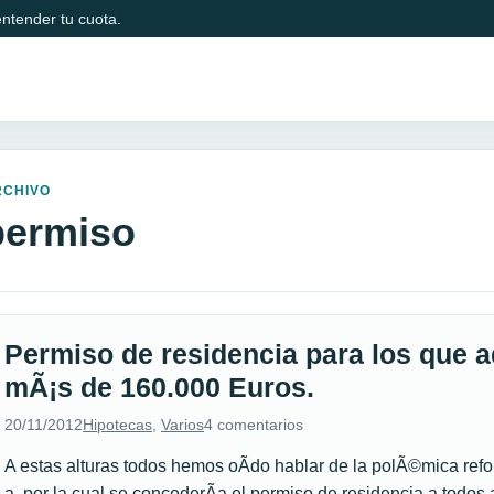
ntender tu cuota.
RCHIVO
permiso
Permiso de residencia para los que a
mÃ¡s de 160.000 Euros.
20/11/2012
Hipotecas
,
Varios
4 comentarios
A estas alturas todos hemos oÃ­do hablar de la polÃ©mica refo
a, por la cual se concederÃ­a el permiso de residencia a todo