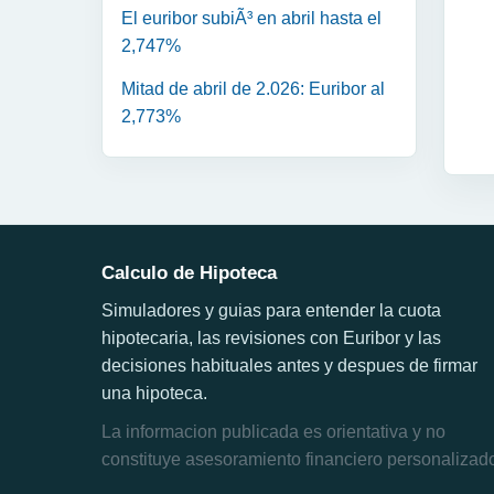
El euribor subiÃ³ en abril hasta el
2,747%
Mitad de abril de 2.026: Euribor al
2,773%
Calculo de Hipoteca
Simuladores y guias para entender la cuota
hipotecaria, las revisiones con Euribor y las
decisiones habituales antes y despues de firmar
una hipoteca.
La informacion publicada es orientativa y no
constituye asesoramiento financiero personalizad