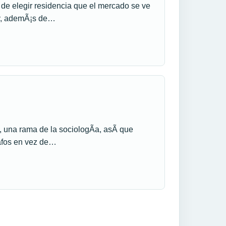
a de elegir residencia que el mercado se ve
oy, ademÃ¡s de…
 una rama de la sociologÃ­a, asÃ­ que
afos en vez de…