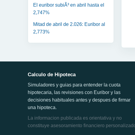
El euribor subiÃ³ en abril hasta el
2,747%
Mitad de abril de 2.026: Euribor al
2,773%
Calculo de Hipoteca
Simuladores y guias para entender la cuota
hipotecaria, las revisiones con Euribor y las
decisiones habituales antes y despues de firmar
una hipoteca.
La informacion publicada es orientativa y no
constituye asesoramiento financiero personalizad