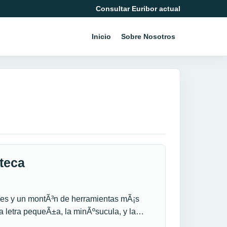
Consultar Euribor actual
Inicio
Sobre Nosotros
teca
des y un montÃ³n de herramientas mÃ¡s
la letra pequeÃ±a, la minÃºsucula, y la…