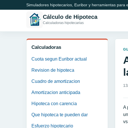
Simuladores hipotecarios, Euribor y herramientas para e
Cálculo de Hipoteca
Calculadoras hipotecarias
Calculadoras
GU
Cuota segun Euribor actual
Revision de hipoteca
Cuadro de amortizacion
13
Amortizacion anticipada
Hipoteca con carencia
A 
un
Que hipoteca te pueden dar
vs
Esfuerzo hipotecario