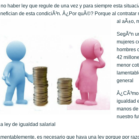
 no haber ley que regule de una vez y para siempre esta situa
nefician de esta condiciÃ³n. Â¿Por quÃ©? Porque al contratar 
al aÃ±o, 
SegÃºn un
mujeres c
hombres c
42 millon
menor cot
lamentabl
general
Â¿CÃ³mo e
igualdad 
manos de 
nuestro f
a ley de igualdad salarial
mentablemente, es necesario que haya una ley porque por razo