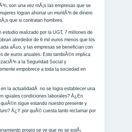
ciÃ³n, son una vez mÃ¡s las empresas que se
mujeres logran ahorrar un montÃ³n de dinero
mÃ¡s que si contratan hombres.
 estudio realizado por la UGT, 7 millones de
obran alrededor de 6 mil euros menos que los
ada aÃ±o, y las empresas se benefician con
es de euros anuales. Esto tambiÃ©n implica
izaciÃ³n a la Seguridad Social y
emente empobrece a toda la sociedad en
n la actualidadÂ no se logra establecer una
en iguales condiciones laborales? Â¿En
quiÃ©n sigue estando nuestro presente y
uturo? Â¿Y por quÃ© cuesta tanto reclamar por
namiento propio se ve que no se estÃ¡