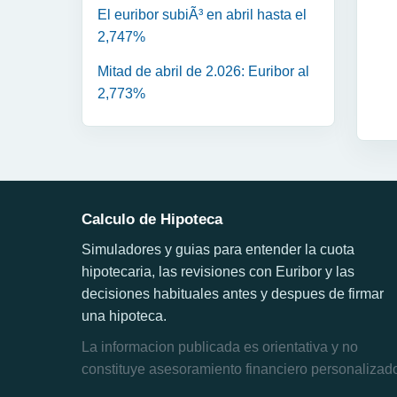
El euribor subiÃ³ en abril hasta el
2,747%
Mitad de abril de 2.026: Euribor al
2,773%
Calculo de Hipoteca
Simuladores y guias para entender la cuota
hipotecaria, las revisiones con Euribor y las
decisiones habituales antes y despues de firmar
una hipoteca.
La informacion publicada es orientativa y no
constituye asesoramiento financiero personalizad