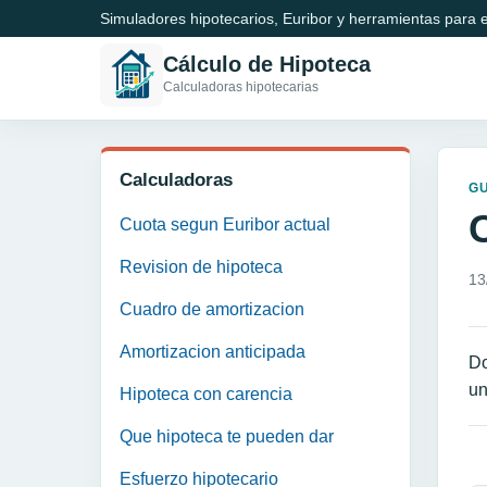
Simuladores hipotecarios, Euribor y herramientas para e
Cálculo de Hipoteca
Calculadoras hipotecarias
Calculadoras
GU
C
Cuota segun Euribor actual
Revision de hipoteca
13
Cuadro de amortizacion
Amortizacion anticipada
Do
un
Hipoteca con carencia
Que hipoteca te pueden dar
N
Esfuerzo hipotecario