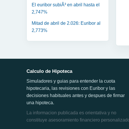
El euribor subiÃ³ en abril hasta el
2,747%
Mitad de abril de 2.026: Euribor al
2,773%
Calculo de Hipoteca
Simuladores y guias para entender la cuota
hipotecaria, las revisiones con Euribor y las
decisiones habituales antes y despues de firmar
una hipoteca.
La informacion publicada es orientativa y no
constituye asesoramiento financiero personalizad