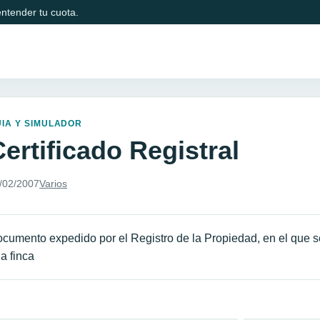
ntender tu cuota.
IA Y SIMULADOR
ertificado Registral
/02/2007
Varios
cumento expedido por el Registro de la Propiedad, en el que se
a finca
avegación de entradas