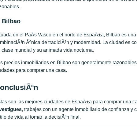
zonables.
. Bilbao
tuada en el PaÃ­s Vasco en el norte de EspaÃ±a, Bilbao es una
mbinaciÃ³n Ãºnica de tradiciÃ³n y modernidad. La ciudad es c
 clase mundial y su animada vida nocturna.
s precios inmobiliarios en Bilbao son generalmente razonables
udades para comprar una casa.
onclusiÃ³n
tas son las mejores ciudades de EspaÃ±a para comprar una c
vestigue
s
, trabajes con un agente inmobiliario de confianza y
tilo de vida al tomar la decisiÃ³n final.