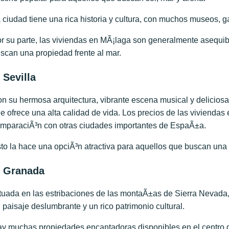
 ciudad tiene una rica historia y cultura, con muchos museos, ga
r su parte, las viviendas en MÃ¡laga son generalmente asequi
scan una propiedad frente al mar.
. Sevilla
n su hermosa arquitectura, vibrante escena musical y delicios
e ofrece una alta calidad de vida. Los precios de las viviendas
mparaciÃ³n con otras ciudades importantes de EspaÃ±a.
to la hace una opciÃ³n atractiva para aquellos que buscan un
. Granada
tuada en las estribaciones de las montaÃ±as de Sierra Nevada,
 paisaje deslumbrante y un rico patrimonio cultural.
y muchas propiedades encantadoras disponibles en el centro d