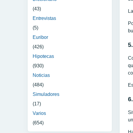
(43)
La
Entrevistas
Po
(5)
bu
Euribor
5
(426)
Hipotecas
Co
qu
(930)
co
Noticias
(484)
Es
Simuladores
6
(17)
Si
Varios
un
(654)
Ha