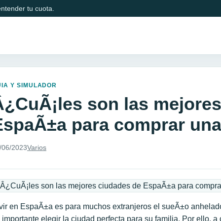
ntender tu cuota.
IA Y SIMULADOR
Â¿CuÃ¡les son las mejores
EspaÃ±a para comprar una
/06/2023
Varios
vir en EspaÃ±a es para muchos extranjeros el sueÃ±o anhelad
 importante elegir la ciudad perfecta para su familia. Por ello, 