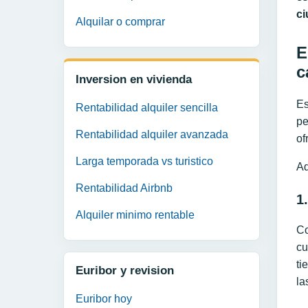
ci
Alquilar o comprar
E
c
Inversion en vivienda
Es
Rentabilidad alquiler sencilla
pe
Rentabilidad alquiler avanzada
of
Larga temporada vs turistico
Aq
Rentabilidad Airbnb
1
Alquiler minimo rentable
Co
cu
ti
Euribor y revision
la
Euribor hoy