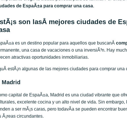
udades de EspaÃ±a para comprar una casa
.
stÃ¡s son lasÂ mejores ciudades de E
asa
paÃ±a es un destino popular para aquellos que buscanÂ
comp
rmanente, una casa de vacaciones o una inversiÃ³n. Hay muc
recen atractivas oportunidades inmobiliarias.
uÃ­ estÃ¡n algunas de las mejores ciudades para comprar una 
. Madrid
mo capital de EspaÃ±a, Madrid es una ciudad vibrante que of
lturales, excelente cocina y un alto nivel de vida. Sin embargo,
enden a ser mÃ¡s caras, pero todavÃ­a se pueden encontrar buen
s Ã¡reas circundantes.