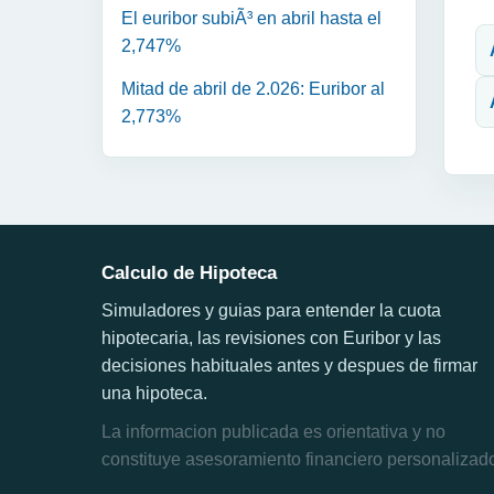
N
El euribor subiÃ³ en abril hasta el
2,747%
Mitad de abril de 2.026: Euribor al
2,773%
Calculo de Hipoteca
Simuladores y guias para entender la cuota
hipotecaria, las revisiones con Euribor y las
decisiones habituales antes y despues de firmar
una hipoteca.
La informacion publicada es orientativa y no
constituye asesoramiento financiero personalizad