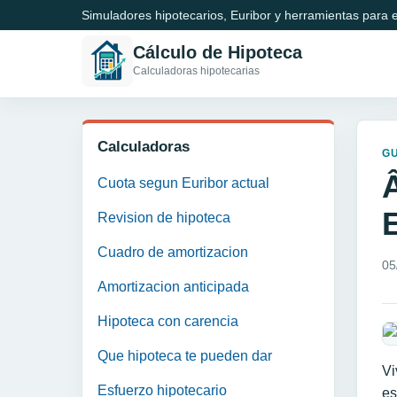
Simuladores hipotecarios, Euribor y herramientas para e
Cálculo de Hipoteca
Calculadoras hipotecarias
Calculadoras
GU
Cuota segun Euribor actual
Revision de hipoteca
Cuadro de amortizacion
05
Amortizacion anticipada
Hipoteca con carencia
Que hipoteca te pueden dar
Vi
Esfuerzo hipotecario
es