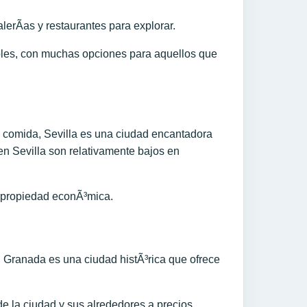
lerÃ­as y restaurantes para explorar.
bles, con muchas opciones para aquellos que
a comida, Sevilla es una ciudad encantadora
 en Sevilla son relativamente bajos en
a propiedad econÃ³mica.
 Granada es una ciudad histÃ³rica que ofrece
e la ciudad y sus alrededores a precios