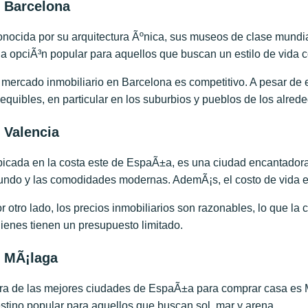
. Barcelona
nocida por su arquitectura Ãºnica, sus museos de clase mundia
a opciÃ³n popular para aquellos que buscan un estilo de vida 
 mercado inmobiliario en Barcelona es competitivo. A pesar de e
equibles, en particular en los suburbios y pueblos de los alred
. Valencia
icada en la costa este de EspaÃ±a, es una ciudad encantadora
ndo y las comodidades modernas. AdemÃ¡s, el costo de vida es
r otro lado, los precios inmobiliarios son razonables, lo que la 
ienes tienen un presupuesto limitado.
. MÃ¡laga
ra de las mejores ciudades de EspaÃ±a para comprar casa es M
stino popular para aquellos que buscan sol, mar y arena.