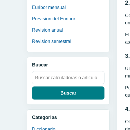
2
Euribor mensual
Co
Prevision del Euribor
un
Revision anual
El
Revision semestral
as
3
Buscar
Ub
Buscar:
mu
Po
qu
4
Categorias
Ot
de
Diccionario