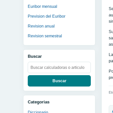
Euribor mensual
Se
au
Prevision del Euribor
si
Revision anual
Su
Revision semestral
sa
as
La
Buscar
pa
Buscar:
Po
pr
Et
Categorias
N
Diccionario