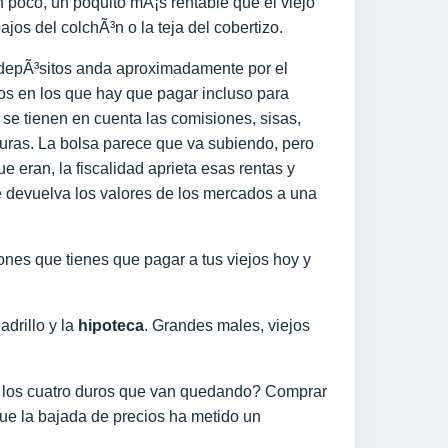
 poco, un poquito mÃ¡s rentable que el viejo
bajos del colchÃ³n o la teja del cobertizo.
s depÃ³sitos anda aproximadamente por el
os en los que hay que pagar incluso para
i se tienen en cuenta las comisiones, sisas,
duras. La bolsa parece que va subiendo, pero
e eran, la fiscalidad aprieta esas rentas y
e devuelva los valores de los mercados a una
nes que tienes que pagar a tus viejos hoy y
adrillo y la
hipoteca
. Grandes males, viejos
s los cuatro duros que van quedando? Comprar
 que la bajada de precios ha metido un