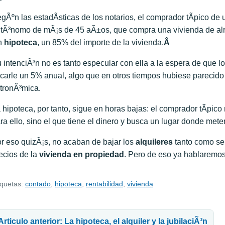
gÃºn las estadÃ­sticas de los notarios, el comprador tÃ­pico de 
tÃ³nomo de mÃ¡s de 45 aÃ±os, que compra una vivienda de alre
n
hipoteca
, un 85% del importe de la vivienda.
Â
 intenciÃ³n no es tanto especular con ella a la espera de que l
carle un 5% anual, algo que en otros tiempos hubiese parecido 
tronÃ³mica.
 hipoteca, por tanto, sigue en horas bajas: el comprador tÃ­pic
ra ello, sino el que tiene el dinero y busca un lugar donde meter
r eso quizÃ¡s, no acaban de bajar los
alquileres
tanto como se
ecios de la
vivienda en propiedad
. Pero de eso ya hablaremos 
iquetas:
contado
,
hipoteca
,
rentabilidad
,
vivienda
avegación de entradas
Articulo anterior: La hipoteca, el alquiler y la jubilaciÃ³n