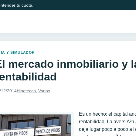
ntender tu cuota.
IA Y SIMULADOR
l mercado inmobiliario y la
entabilidad
/12/2014
Hipotecas
,
Varios
Es un hecho: el capital a
rentabilidad. La aversiÃ³
deja lugar poco a poco a 