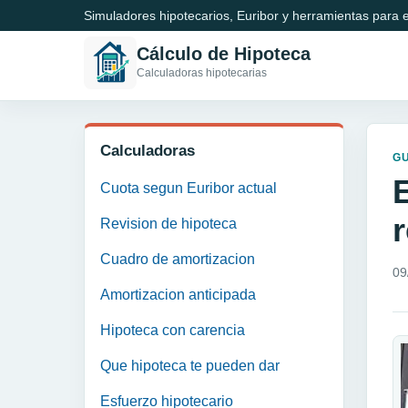
Simuladores hipotecarios, Euribor y herramientas para e
Cálculo de Hipoteca
Calculadoras hipotecarias
Calculadoras
GU
E
Cuota segun Euribor actual
r
Revision de hipoteca
Cuadro de amortizacion
09
Amortizacion anticipada
Hipoteca con carencia
Que hipoteca te pueden dar
Esfuerzo hipotecario