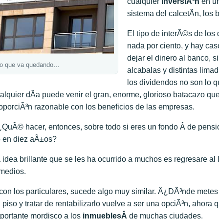
cualquier
inversiÃ³n
en un
sistema del calcetÃ­n, los 
El tipo de interÃ©s de lo
nada por ciento, y hay cas
dejar el dinero al banco, s
o que va quedando…
alcabalas y distintas lima
los dividendos no son lo qu
alquier dÃ­a puede venir el gran, enorme, glorioso batacazo qu
oporciÃ³n razonable con los beneficios de las empresas.
QuÃ© hacer, entonces, sobre todo si eres un fondo Â de pensio
 en diez aÃ±os?
 idea brillante que se les ha ocurrido a muchos es regresare al l
medios.
con los particulares, sucede algo muy similar. Â¿DÃ³nde mete
 piso y tratar de rentabilizarlo vuelve a ser una opciÃ³n, ahora
portante mordisco a los
inmueblesÂ
de muchas ciudades.