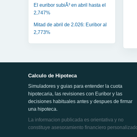
El euribor subiÃ³ en abril hasta el
2,747%
Mitad de abril de 2.026: Euribor al
2,773%
Calculo de Hipoteca
Simuladores y guias para entender la cuota
hipotecaria, las revisiones con Euribor y las
decisiones habituales antes y despues de firmar
una hipoteca.
La informacion publicada es orientativa y no
constituye asesoramiento financiero personalizad