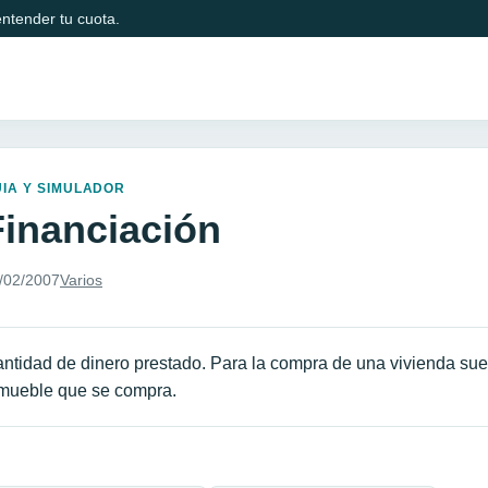
ntender tu cuota.
IA Y SIMULADOR
Financiación
/02/2007
Varios
ntidad de dinero prestado. Para la compra de una vivienda suele
mueble que se compra.
avegación de entradas