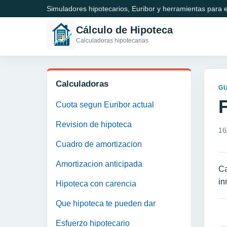
Simuladores hipotecarios, Euribor y herramientas para e
Cálculo de Hipoteca
Calculadoras hipotecarias
Calculadoras
GU
Cuota segun Euribor actual
Revision de hipoteca
16
Cuadro de amortizacion
Amortizacion anticipada
Ca
in
Hipoteca con carencia
Que hipoteca te pueden dar
N
Esfuerzo hipotecario