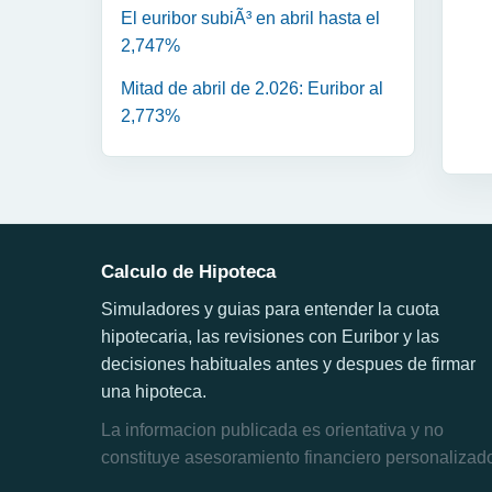
El euribor subiÃ³ en abril hasta el
2,747%
Mitad de abril de 2.026: Euribor al
2,773%
Calculo de Hipoteca
Simuladores y guias para entender la cuota
hipotecaria, las revisiones con Euribor y las
decisiones habituales antes y despues de firmar
una hipoteca.
La informacion publicada es orientativa y no
constituye asesoramiento financiero personalizad