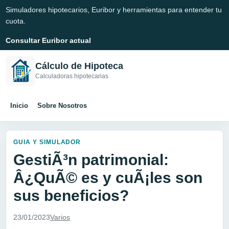
Simuladores hipotecarios, Euribor y herramientas para entender tu
cuota.
Consultar Euribor actual
Cálculo de Hipoteca
Calculadoras hipotecarias
Inicio
Sobre Nosotros
GUIA Y SIMULADOR
GestiÃ³n patrimonial:
Â¿QuÃ© es y cuÃ¡les son
sus beneficios?
23/01/2023
Varios