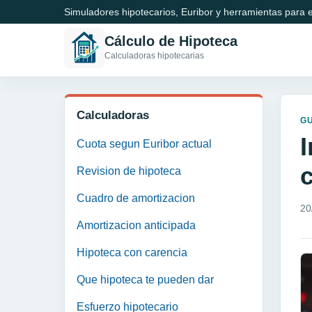
Simuladores hipotecarios, Euribor y herramientas para e
Cálculo de Hipoteca
Calculadoras hipotecarias
Calculadoras
GU
I
Cuota segun Euribor actual
Revision de hipoteca
Cuadro de amortizacion
20
Amortizacion anticipada
Hipoteca con carencia
Que hipoteca te pueden dar
Esfuerzo hipotecario