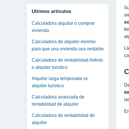
Su
Ultimos articulos
si
so
Calculadora alquilar o comprar
ti
vivienda
al
Calculadora de alquiler minimo
Ll
para que una vivienda sea rentable
co
Calculadora de rentabilidad Airbnb
o alquiler turistico
C
Alquiler larga temporada vs
De
alquiler turistico
im
Calculadora avanzada de
la
rentabilidad de alquiler
En
Calculadora de rentabilidad de
alquiler