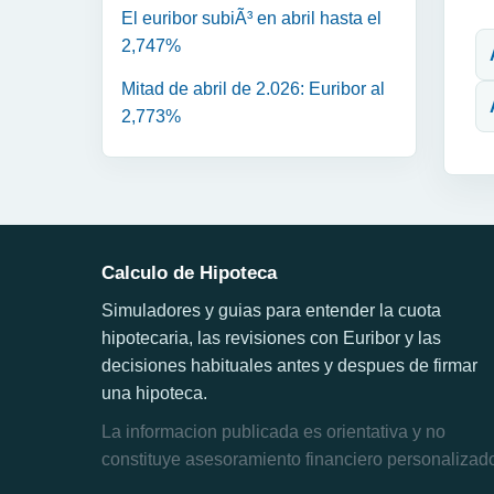
N
El euribor subiÃ³ en abril hasta el
2,747%
Mitad de abril de 2.026: Euribor al
2,773%
Calculo de Hipoteca
Simuladores y guias para entender la cuota
hipotecaria, las revisiones con Euribor y las
decisiones habituales antes y despues de firmar
una hipoteca.
La informacion publicada es orientativa y no
constituye asesoramiento financiero personalizad