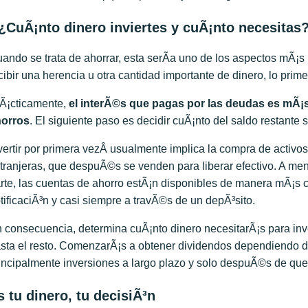
¿CuÃ¡nto dinero inviertes y cuÃ¡nto necesitas
ando se trata de ahorrar, esta serÃ­a uno de los aspectos mÃ¡s
cibir una herencia u otra cantidad importante de dinero, lo pri
Ã¡cticamente,
el interÃ©s que paga
s
por las deudas es mÃ¡s
horros
. El siguiente paso es decidir cuÃ¡nto del saldo restante
vertir por primera vezÂ usualmente implica la compra de activos
tranjeras, que despuÃ©s se venden para liberar efectivo. A men
rte, las cuentas de ahorro estÃ¡n disponibles de manera mÃ¡s 
tificaciÃ³n y casi siempre a travÃ©s de un depÃ³sito.
 consecuencia, determina cuÃ¡nto dinero necesitarÃ¡s para inv
sta el resto. ComenzarÃ¡s a obtener dividendos dependiendo de
incipalmente inversiones a largo plazo y solo despuÃ©s de que 
s tu dinero, tu decisiÃ³n