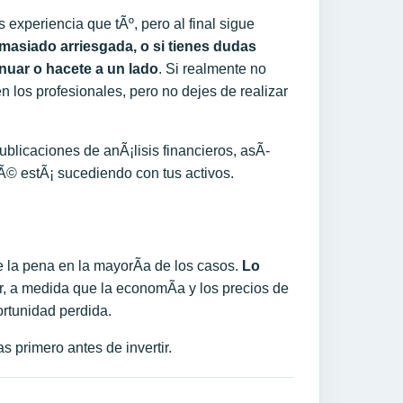
experiencia que tÃº, pero al final sigue
asiado arriesgada, o si tiene
s
dudas
inuar o hacete a un lado
. Si realmente no
en los profesionales, pero no dejes de realizar
ublicaciones de anÃ¡lisis financieros, asÃ­
Ã© estÃ¡ sucediendo con tus activos.
le la pena en la mayorÃ­a de los casos.
Lo
ir, a medida que la economÃ­a y los precios de
rtunidad perdida.
 primero antes de invertir.