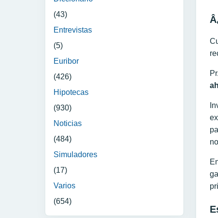
(43)
Â
Entrevistas
Cu
(5)
re
Euribor
Pr
(426)
a
Hipotecas
In
(930)
ex
Noticias
pa
(484)
no
Simuladores
En
(17)
ga
Varios
pr
(654)
E