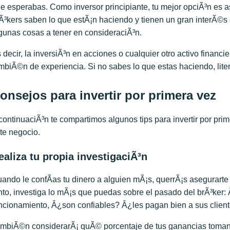
e esperabas. Como inversor principiante, tu mejor opciÃ³n es 
Ã³kers saben lo que estÃ¡n haciendo y tienen un gran interÃ©s
gunas cosas a tener en consideraciÃ³n.
 decir, la inversiÃ³n en acciones o cualquier otro activo financ
mbiÃ©n de experiencia. Si no sabes lo que estas haciendo, liter
onsejos para invertir por primera vez
continuaciÃ³n te compartimos algunos tips para invertir por pr
te negocio.
ealiza tu propia investigaciÃ³n
ando le confÃ­as tu dinero a alguien mÃ¡s, querrÃ¡s asegurarte
nto, investiga lo mÃ¡s que puedas sobre el pasado del brÃ³ker
ncionamiento, Â¿son confiables? Â¿les pagan bien a sus clien
mbiÃ©n considerarÃ¡ quÃ© porcentaje de tus ganancias toman