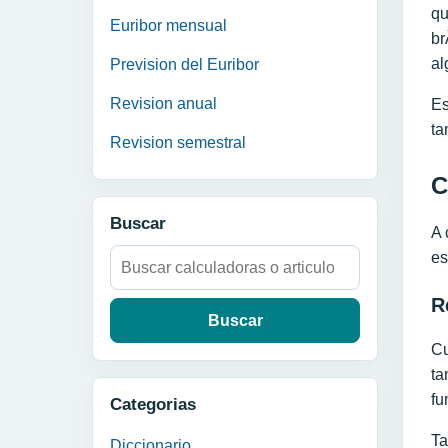
qu
Euribor mensual
br
al
Prevision del Euribor
Revision anual
Es
ta
Revision semestral
C
Buscar
A 
Buscar:
es
R
Cu
ta
fu
Categorias
Ta
Diccionario