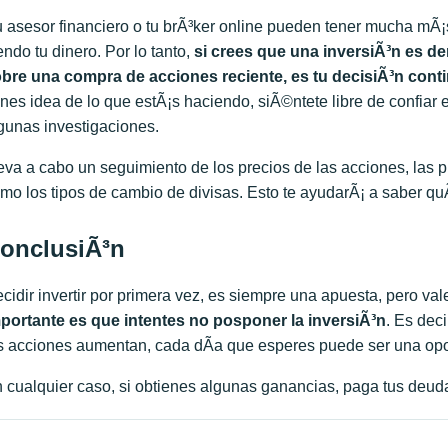
 asesor financiero o tu brÃ³ker online pueden tener mucha mÃ¡s 
endo tu dinero. Por lo tanto,
s
i cree
s
que una inversiÃ³n es dem
bre una compra de acciones reciente,
es tu decisiÃ³n cont
enes idea de lo que estÃ¡s haciendo, siÃ©ntete libre de confiar 
gunas investigaciones.
eva a cabo un seguimiento de los precios de las acciones, las p
mo los tipos de cambio de divisas. Esto te ayudarÃ¡ a saber qu
onclusiÃ³n
cidir invertir por primera vez, es siempre una apuesta, pero va
portante es que intentes
no posponer la inversiÃ³n
. Es dec
s acciones aumentan, cada dÃ­a que esperes puede ser una opo
 cualquier caso, si obtienes algunas ganancias, paga tus deudas