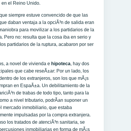
¡ en el Reino Unido.
ue siempre estuve convencido de que las
ue daban ventaja a la opciÃ³n de salida eran
aniobra para movilizar a los partidarios de la
 Pero no: resulta que la cosa iba en serio y
 los partidarios de la ruptura, acabaron por ser
os, a novel de vivienda e
hipoteca
, hay dos
cipales que cabe reseÃ±ar: Por un lado, los
 dentro de los extranjeros, son los que mÃ¡s
mpran en EspaÃ±a. Un debilitamiento de la
ariciÃ³n de trabas de todo tipo, tanto para la
omo a nivel tributario, podrÃ­an suponer un
l mercado inmobiliario, que estaba
mente impulsadas por la compra extranjera.
so los tratados de atenciÃ³n sanitaria, se
epercusiones inmobiliarias en forma de mÃ¡s