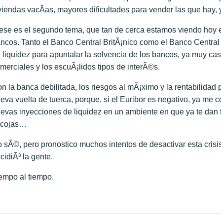
viendas vacÃ­as, mayores dificultades para vender las que hay,
ese es el segundo tema, que tan de cerca estamos viendo hoy en
ncos. Tanto el Banco Central BritÃ¡nico como el Banco Centr
 liquidez para apuntalar la solvencia de los bancos, ya muy c
merciales y los escuÃ¡lidos tipos de interÃ©s.
n la banca debilitada, los riesgos al mÃ¡ximo y la rentabilidad 
eva vuelta de tuerca, porque, si el Euribor es negativo, ya me
evas inyecciones de liquidez en un ambiente en que ya te dan 
 cojas…
 sÃ©, pero pronostico muchos intentos de desactivar esta crisi
cidiÃ³ la gente.
empo al tiempo.