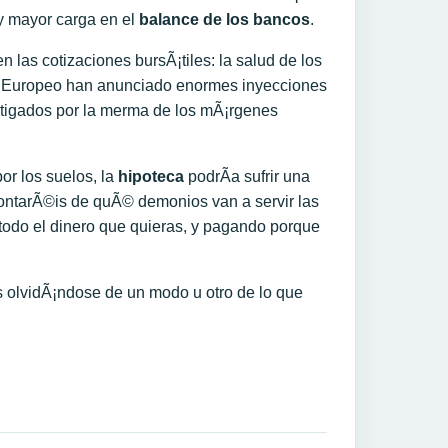
 y mayor carga en el
balance de los bancos
.
 las cotizaciones bursÃ¡tiles: la salud de los
al Europeo han anunciado enormes inyecciones
astigados por la merma de los mÃ¡rgenes
por los suelos, la
hipoteca
podrÃ­a sufrir una
 contarÃ©is de quÃ© demonios van a servir las
todo el dinero que quieras, y pagando porque
s olvidÃ¡ndose de un modo u otro de lo que