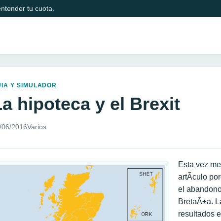
ntender tu cuota.
IA Y SIMULADOR
a hipoteca y el Brexit
/06/2016
Varios
Esta vez me 
artÃ­culo po
el abandono
BretaÃ±a. L
resultados e