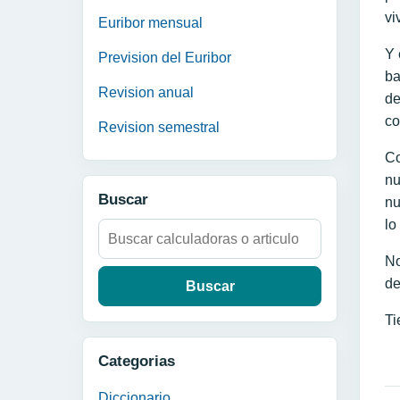
vi
Euribor mensual
Y 
Prevision del Euribor
ba
Revision anual
de
co
Revision semestral
Co
nu
Buscar
nu
lo
Buscar:
No
de
Ti
Categorias
Diccionario