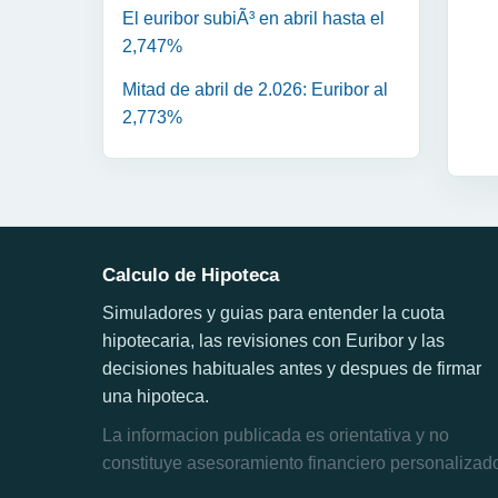
El euribor subiÃ³ en abril hasta el
2,747%
Mitad de abril de 2.026: Euribor al
2,773%
Calculo de Hipoteca
Simuladores y guias para entender la cuota
hipotecaria, las revisiones con Euribor y las
decisiones habituales antes y despues de firmar
una hipoteca.
La informacion publicada es orientativa y no
constituye asesoramiento financiero personalizad