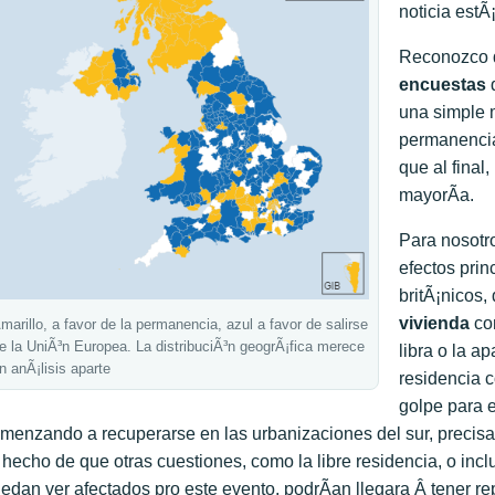
noticia estÃ
Reconozco q
encuestas
q
una simple m
permanencia.
que al final,
mayorÃ­a.
Para nosotr
efectos prin
britÃ¡nicos,
vivienda
co
marillo, a favor de la permanencia, azul a favor de salirse
e la UniÃ³n Europea. La distribuciÃ³n geogrÃ¡fica merece
libra o la ap
n anÃ¡lisis aparte
residencia c
golpe para e
menzando a recuperarse en las urbanizaciones del sur, precisa
 hecho de que otras cuestiones, como la libre residencia, o inclu
edan ver afectados pro este evento, podrÃ­an llegara Â tener r