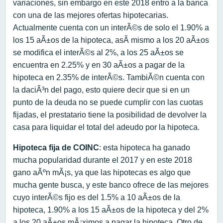
variaciones, sin embargo en este 2018 entro a la banca
con una de las mejores ofertas hipotecarias.
Actualmente cuenta con un interÃ©s de solo el 1.90% a
los 15 aÃ±os de la hipoteca, asÃ­ mismo a los 20 aÃ±os
se modifica el interÃ©s al 2%, a los 25 aÃ±os se
encuentra en 2.25% y en 30 aÃ±os a pagar de la
hipoteca en 2.35% de interÃ©s. TambiÃ©n cuenta con
la daciÃ³n del pago, esto quiere decir que si en un
punto de la deuda no se puede cumplir con las cuotas
fijadas, el prestatario tiene la posibilidad de devolver la
casa para liquidar el total del adeudo por la hipoteca.
Hipoteca fija de COINC
: esta hipoteca ha ganado
mucha popularidad durante el 2017 y en este 2018
gano aÃºn mÃ¡s, ya que las hipotecas es algo que
mucha gente busca, y este banco ofrece de las mejores
cuyo interÃ©s fijo es del 1.5% a 10 aÃ±os de la
hipoteca, 1.90% a los 15 aÃ±os de la hipoteca y del 2%
a los 20 aÃ±os mÃ¡ximos a pagar la hipoteca. Otro de