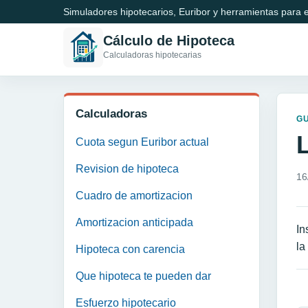
Simuladores hipotecarios, Euribor y herramientas para e
Cálculo de Hipoteca
Calculadoras hipotecarias
Calculadoras
GU
Cuota segun Euribor actual
Revision de hipoteca
16
Cuadro de amortizacion
Amortizacion anticipada
In
la
Hipoteca con carencia
Que hipoteca te pueden dar
N
Esfuerzo hipotecario