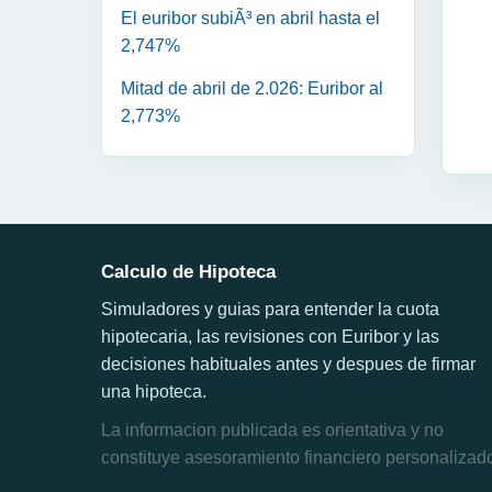
El euribor subiÃ³ en abril hasta el
2,747%
Mitad de abril de 2.026: Euribor al
2,773%
Calculo de Hipoteca
Simuladores y guias para entender la cuota
hipotecaria, las revisiones con Euribor y las
decisiones habituales antes y despues de firmar
una hipoteca.
La informacion publicada es orientativa y no
constituye asesoramiento financiero personalizad