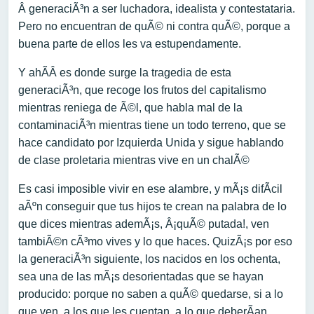
Â generaciÃ³n a ser luchadora, idealista y contestataria.
Pero no encuentran de quÃ© ni contra quÃ©, porque a
buena parte de ellos les va estupendamente.
Y ahÃ­Â es donde surge la tragedia de esta
generaciÃ³n, que recoge los frutos del capitalismo
mientras reniega de Ã©l, que habla mal de la
contaminaciÃ³n mientras tiene un todo terreno, que se
hace candidato por Izquierda Unida y sigue hablando
de clase proletaria mientras vive en un chalÃ©
Es casi imposible vivir en ese alambre, y mÃ¡s difÃ­cil
aÃºn conseguir que tus hijos te crean na palabra de lo
que dices mientras ademÃ¡s, Â¡quÃ© putada!, ven
tambiÃ©n cÃ³mo vives y lo que haces. QuizÃ¡s por eso
la generaciÃ³n siguiente, los nacidos en los ochenta,
sea una de las mÃ¡s desorientadas que se hayan
producido: porque no saben a quÃ© quedarse, si a lo
que ven, a los que les cuentan, a lo que deberÃ­an