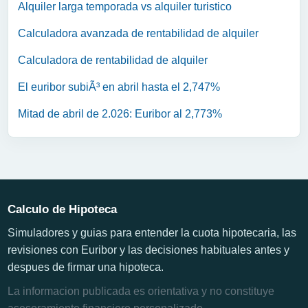
Alquiler larga temporada vs alquiler turistico
Calculadora avanzada de rentabilidad de alquiler
Calculadora de rentabilidad de alquiler
El euribor subiÃ³ en abril hasta el 2,747%
Mitad de abril de 2.026: Euribor al 2,773%
Calculo de Hipoteca
Simuladores y guias para entender la cuota hipotecaria, las
revisiones con Euribor y las decisiones habituales antes y
despues de firmar una hipoteca.
La informacion publicada es orientativa y no constituye