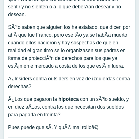
sentir y no sienten o a lo que deberÃ­an desear y no
desean.
SÃ³lo saben que alguien los ha estafado, que dicen por
ahÃ­ que fue Franco, pero ese tÃ­o ya se habÃ­a muerto
cuando ellos nacieron y hay sospechas de que en
realidad el gran timo se lo organizasen sus padres en
forma de protecciÃ³n de derechos para los que ya
estÃ¡n en e mercado a costa de los que estÃ¡n fuera.
Â¿Insiders contra outsiders en vez de izquierdas contra
derechas?
Â¿Los que pagaron la
hipoteca
con un sÃ³lo sueldo, y
en diez aÃ±os, contra los que necesitan dos sueldos
para pagarla en treinta?
Pues puede que sÃ­. Y quÃ© mal rolloâ€¦