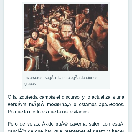
Inversores, segÃºn la mitologÃ­a de ciertos
grupos...
O la izquierda cambia el discurso, y lo actualiza a una
versiÃ³n mÃ¡sÂ moderna
,Â o estamos apaÃ±ados.
Porque lo cierto es que la necesitamos.
Pero de veras: Â¿de quÃ© caverna salen con esaÂ
canciÃ³n de que hay que
mantener el gasto y hacer