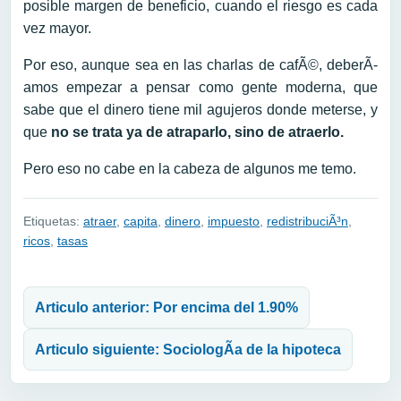
posible margen de beneficio, cuando el riesgo es cada
vez mayor.
Por eso, aunque sea en las charlas de cafÃ©, deberÃ­
amos empezar a pensar como gente moderna, que
sabe que el dinero tiene mil agujeros donde meterse, y
que
no se trata ya de atraparlo, sino de atraerlo.
Pero eso no cabe en la cabeza de algunos me temo.
Etiquetas:
atraer
,
capita
,
dinero
,
impuesto
,
redistribuciÃ³n
,
ricos
,
tasas
Navegación de entradas
Articulo anterior: Por encima del 1.90%
Articulo siguiente: SociologÃ­a de la hipoteca