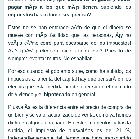
pagar mÃ¡s a los que mÃ¡s tienen
, subiendo los
impuestos
hasta donde sea preciso?
Estos no se han enterado aÃºn de que el dinero se
mueve con mÃ¡s facilidad que las personas, Â¡y no
veÃ¡is cÃ³mo corre para escaparse de los impuestos!
Â¿Y quÃ© pretenden hacer contra eso? Pues lo de
siempre: levantar muros. No espabilan.
Por eso cuando el gobierno sube, como ha subido, los
impuestos a la renta del capital hay que pensarÂ en los
efectos que esta medida puede tener sobre el mercado
de vivienda y el
hipotecario
en general.
PlusvalÃ­a es la diferencia entre el precio de compra de
un bien y su valor actualizado de venta, como ya hemos
dicho en alguna otra parte. En estos momentos, y tras la
subida, el impuesto de plusvalÃ­as es del 21 %,
independientemente del tiempo que haya transcurrido