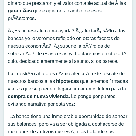
dinero que prestaron y el valor contable actual de Â las
garantÃ­as
que exigieron a cambio de esos
prÃ©stamos.
Â¿Es un rescate o una ayuda?,Â¿afectarÃ¡ sÃ³lo a los
bancos yo lo veremos reflejado en otaras facetas de
nuestra economÃ­a?, Â¿supune la pÃ©rdida de
soberanÃ­a? De esas cosas ya hablaremos en otro artÃ­
culo, dedicado enteramente al asunto, si os parece.
La cuestiÃ³n ahora es cÃ³mo afectarÃ¡ este rescate de
nuestros bancos a las
hipotecas
que tenemos firmadas
y a las que se pueden llegara firmar en el futuro para la
compra de nueva vivienda
. Lo pongo por puntos,
evitando narrativa por esta vez:
-La banca tiene una inmejorable oportunidad de sanear
sus balances, pero va a ser obligada a deshacerse de
montones de
activos
que estÃ¡n las tratando sus