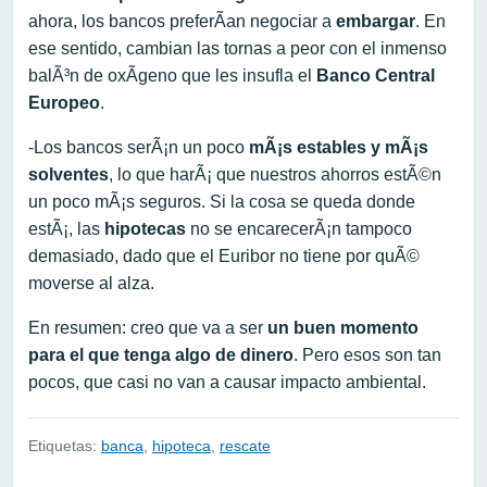
ahora, los bancos preferÃ­an negociar a
embargar
. En
ese sentido, cambian las tornas a peor con el inmenso
balÃ³n de oxÃ­geno que les insufla el
Banco Central
Europeo
.
-Los bancos serÃ¡n un poco
mÃ¡s estables y mÃ¡s
solventes
, lo que harÃ¡ que nuestros ahorros estÃ©n
un poco mÃ¡s seguros. Si la cosa se queda donde
estÃ¡, las
hipotecas
no se encarecerÃ¡n tampoco
demasiado, dado que el Euribor no tiene por quÃ©
moverse al alza.
En resumen: creo que va a ser
un buen momento
para el que tenga algo de dinero
. Pero esos son tan
pocos, que casi no van a causar impacto ambiental.
Etiquetas:
banca
,
hipoteca
,
rescate