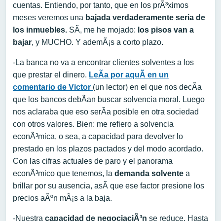
cuentas. Entiendo, por tanto, que en los prÃ³ximos
meses veremos una
bajada verdaderamente seria de
los inmuebles.
SÃ­, me he mojado:
los pisos van a
bajar
, y MUCHO. Y ademÃ¡s a corto plazo.
-La banca no va a encontrar clientes solventes a los
que prestar el dinero.
LeÃ­a por aquÃ­ en un
comentario de Victor
(un lector) en el que nos decÃ­a
que los bancos debÃ­an buscar solvencia moral. Luego
nos aclaraba que eso serÃ­a posible en otra sociedad
con otros valores. Bien: me refiero a solvencia
econÃ³mica, o sea, a capacidad para devolver lo
prestado en los plazos pactados y del modo acordado.
Con las cifras actuales de paro y el panorama
econÃ³mico que tenemos, la
demanda solvente
a
brillar por su ausencia, asÃ­ que ese factor presione los
precios aÃºn mÃ¡s a la baja.
-Nuestra
capacidad de negociaciÃ³n
se reduce. Hasta