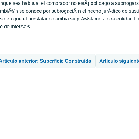
nque sea habitual el comprador no estÃ¡ oblidago a subrrogars
mbiÃ©n se conoce por subrogaciÃ³n el hecho jurÃ­dico de sustitu
so en que el prestatario cambia su prÃ©stamo a otra entidad fi
po de interÃ©s.
avegación de entradas
Articulo anterior: Superficie Construida
Articulo siguient