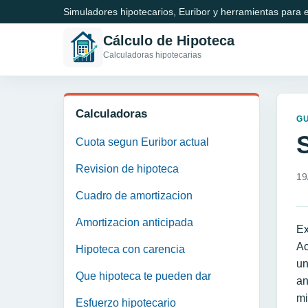
Simuladores hipotecarios, Euribor y herramientas para e
Cálculo de Hipoteca
Calculadoras hipotecarias
Calculadoras
GU
Cuota segun Euribor actual
Revision de hipoteca
19
Cuadro de amortizacion
Amortizacion anticipada
Ex
Ac
Hipoteca con carencia
un
Que hipoteca te pueden dar
an
mi
Esfuerzo hipotecario