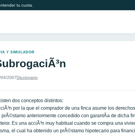
ntender tu cuota.
IA Y SIMULADOR
SubrogaciÃ³n
/04/2007
Diccionario
isten dos conceptos distintos:
ciÃ³n por la que el comprador de una finca asume los derechos
 prÃ©stamo anteriormente concedido con garantÃ­a de dicha fin
teior. Es una acciÃ³n muy habitual cuando se compra una vivie
sma, el cual ha obtenido un prÃ©stamo hipotecario para financ