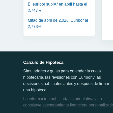
El euribor subiÃ³ en abril hasta el
2,747%
Mitad de abril de 2.026: Euribor al
2,773%
Calculo de Hipoteca
Simuladores y guias para entender la cuota
hipotecaria, las revisiones con Euribor y las
decisiones habituales antes y despues de firmar
una hipoteca.
La informacion publicada es orientativa y no
constituye asesoramiento financiero personalizad