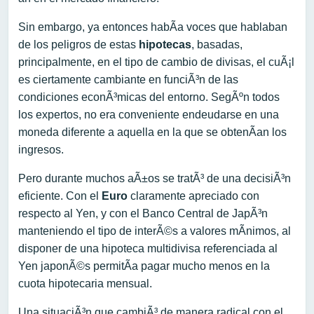
Sin embargo, ya entonces habÃ­a voces que hablaban
de los peligros de estas
hipotecas
, basadas,
principalmente, en el tipo de cambio de divisas, el cuÃ¡l
es ciertamente cambiante en funciÃ³n de las
condiciones econÃ³micas del entorno. SegÃºn todos
los expertos, no era conveniente endeudarse en una
moneda diferente a aquella en la que se obtenÃ­an los
ingresos.
Pero durante muchos aÃ±os se tratÃ³ de una decisiÃ³n
eficiente. Con el
Euro
claramente apreciado con
respecto al Yen, y con el Banco Central de JapÃ³n
manteniendo el tipo de interÃ©s a valores mÃ­nimos, al
disponer de una hipoteca multidivisa referenciada al
Yen japonÃ©s permitÃ­a pagar mucho menos en la
cuota hipotecaria mensual.
Una situaciÃ³n que cambiÃ³ de manera radical con el