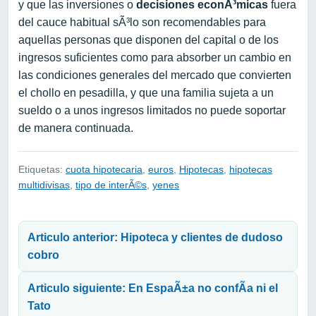
y que las inversiones o
decisiones econÃ³micas
fuera
del cauce habitual sÃ³lo son recomendables para
aquellas personas que disponen del capital o de los
ingresos suficientes como para absorber un cambio en
las condiciones generales del mercado que convierten
el chollo en pesadilla, y que una familia sujeta a un
sueldo o a unos ingresos limitados no puede soportar
de manera continuada.
Etiquetas:
cuota hipotecaria
,
euros
,
Hipotecas
,
hipotecas
multidivisas
,
tipo de interÃ©s
,
yenes
Navegación de entradas
Articulo anterior: Hipoteca y clientes de dudoso
cobro
Articulo siguiente: En EspaÃ±a no confÃ­a ni el
Tato