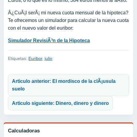
Euros, o lo que es lo mismo, 384 euros menos al aÃ±o.
Â¿CuÃ¡l serÃ¡ mi nueva cuota mensual de la hipoteca?
Te ofrecemos un simulador para calcular la nueva cuota
con el nuevo valor del euribor:
Simulador RevisiÃ³n de la Hipoteca
Etiquetas:
Euribor
,
julio
Navegación de entradas
Articulo anterior: El mordisco de la clÃ¡usula
suelo
Articulo siguiente: Dinero, dinero y dinero
Calculadoras