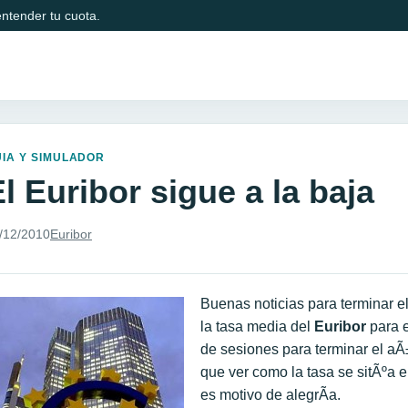
ntender tu cuota.
IA Y SIMULADOR
l Euribor sigue a la baja
/12/2010
Euribor
Buenas noticias para terminar 
la tasa media del
Euribor
para e
de sesiones para terminar el aÃ
que ver como la tasa se sitÃºa e
es motivo de alegrÃ­a.