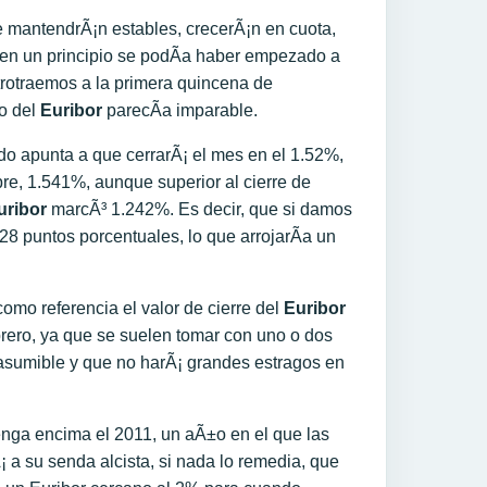
e mantendrÃ¡n estables, crecerÃ¡n en cuota,
 en un principio se podÃ­a haber empezado a
trotraemos a la primera quincena de
o del
Euribor
parecÃ­a imparable.
odo apunta a que cerrarÃ¡ el mes en el 1.52%,
mbre, 1.541%, aunque superior al cierre de
ribor
marcÃ³ 1.242%. Es decir, que si damos
8 puntos porcentuales, lo que arrojarÃ­a un
omo referencia el valor de cierre del
Euribor
ebrero, ya que se suelen tomar con uno o dos
asumible y que no harÃ¡ grandes estragos en
enga encima el 2011, un aÃ±o en el que las
 a su senda alcista, si nada lo remedia, que