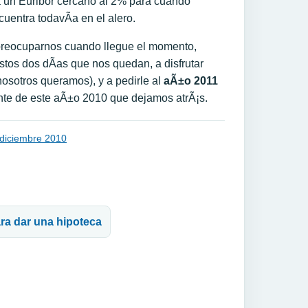
un Euribor cercano al 2% para cuando
uentra todavÃ­a en el alero.
 preocuparnos cuando llegue el momento,
tos dos dÃ­as que nos quedan, a disfrutar
nosotros queramos), y a pedirle al
aÃ±o 2011
ente de este aÃ±o 2010 que dejamos atrÃ¡s.
 diciembre 2010
ra dar una hipoteca