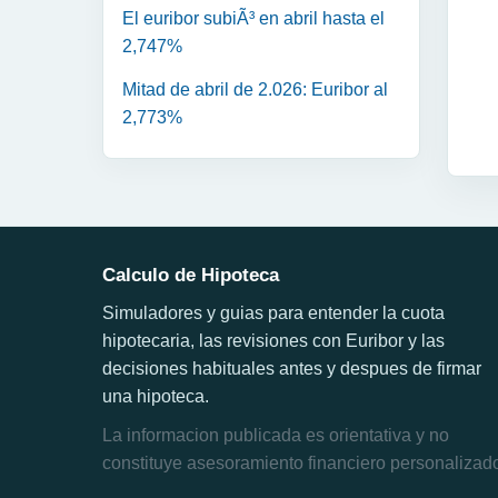
El euribor subiÃ³ en abril hasta el
2,747%
Mitad de abril de 2.026: Euribor al
2,773%
Calculo de Hipoteca
Simuladores y guias para entender la cuota
hipotecaria, las revisiones con Euribor y las
decisiones habituales antes y despues de firmar
una hipoteca.
La informacion publicada es orientativa y no
constituye asesoramiento financiero personalizad