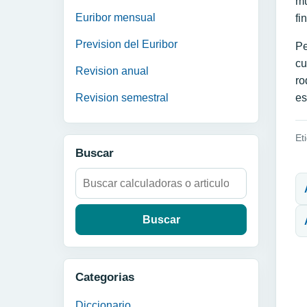
mu
Euribor mensual
fi
Prevision del Euribor
Pe
cu
Revision anual
ro
Revision semestral
es
Et
Buscar
N
Buscar:
Categorias
Diccionario