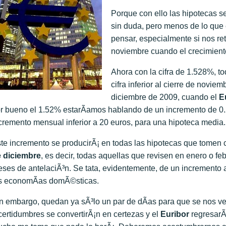
Porque con ello las hipotecas s
sin duda, pero menos de lo que
pensar, especialmente si nos re
noviembre cuando el crecimient
Ahora con la cifra de 1.528%, t
cifra inferior al cierre de novie
diciembre de 2009, cuando el
Eu
r bueno el 1.52% estarÃ­amos hablando de un incremento de 0.2
cremento mensual inferior a 20 euros, para una hipoteca media.
te incremento se producirÃ¡ en todas las hipotecas que tomen c
 diciembre
, es decir, todas aquellas que revisen en enero o f
ses de antelaciÃ³n. Se tata, evidentemente, de un incremento 
s economÃ­as domÃ©sticas.
n embargo, quedan ya sÃ³lo un par de dÃ­as para que se nos v
certidumbres se convertirÃ¡n en certezas y el
Euribor
regresarÃ¡