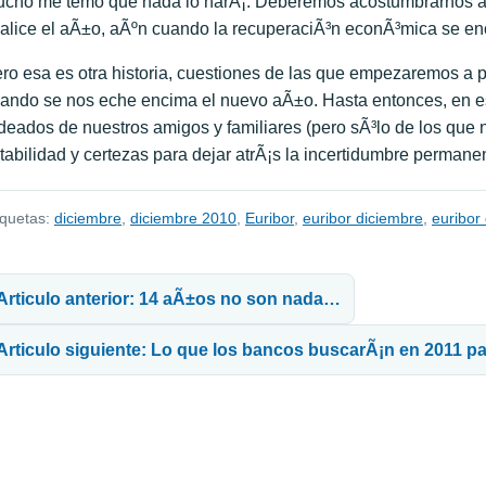
cho me temo que nada lo harÃ¡. Deberemos acostumbrarnos a 
nalice el aÃ±o, aÃºn cuando la recuperaciÃ³n econÃ³mica se enc
ro esa es otra historia, cuestiones de las que empezaremos a
ando se nos eche encima el nuevo aÃ±o. Hasta entonces, en es
deados de nuestros amigos y familiares (pero sÃ³lo de los que 
tabilidad y certezas para dejar atrÃ¡s la incertidumbre perman
iquetas:
diciembre
,
diciembre 2010
,
Euribor
,
euribor diciembre
,
euribor
avegación de entradas
Articulo anterior: 14 aÃ±os no son nada…
Articulo siguiente: Lo que los bancos buscarÃ¡n en 2011 pa