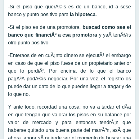
-Si el piso que querÃ©is es de un banco, id a sese
banco y punto positivo para
la hipoteca
.
-Si el piso es de una promotora,
buscad como sea el
banco que financiÃ³ a esa promotora
y yaÂ tenÃ©is
otro punto positivo.
-Enteraos de en cuÃ¡nto dinero se ejecutÃ³ el embargo
en caso de que el piso fuese de un propietario anterior
que lo perdiÃ³. Por encima de lo que el banco
pagÃ³Â podÃ©is negociar. Por una vez, el registro os
puede dar un dato de lo que pueden llegar a tragar y de
lo que no.
Y ante todo, recordad una cosa: no va a tardar el dÃ­a
en que tengan que valorar los pisos en su balance por
valor de mercado y para entonces tendrÃ¡n que
haberse quitado una buena parte del marrÃ³n, asÃ­ que
ahora, ahora sÃ­ puierde ser el momento de buscar una