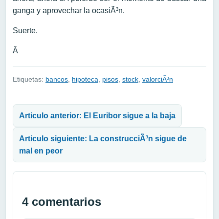
ganga y aprovechar la ocasiÃ³n.
Suerte.
Â
Etiquetas:
bancos
,
hipoteca
,
pisos
,
stock
,
valorciÃ³n
Navegación de entradas
Articulo anterior: El Euribor sigue a la baja
Articulo siguiente: La construcciÃ³n sigue de
mal en peor
4 comentarios