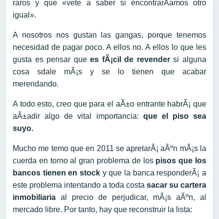
raros y que «vete a saber si encontrarÃ­amos otro
igual».
A nosotros nos gustan las gangas, porque tenemos
necesidad de pagar poco. A ellos no. A ellos lo que les
gusta es pensar que
es fÃ¡cil de revender
si alguna
cosa sdale mÃ¡s y se lo tienen que acabar
merendando.
A todo esto, creo que para el aÃ±o entrante habrÃ¡ que
aÃ±adir algo de vital importancia:
que el piso sea
suyo.
Mucho me temo que en 2011 se apretarÃ¡ aÃºn mÃ¡s la
cuerda en torno al gran problema de los
pisos que los
bancos tienen en stock
y que la banca responderÃ¡ a
este problema intentando a toda costa
sacar su cartera
inmobiliaria
al precio de perjudicar, mÃ¡s aÃºn, al
mercado libre. Por tanto, hay que reconstruir la lista: