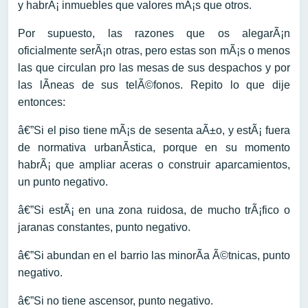
y habrÃ¡ inmuebles que valores mÃ¡s que otros.
Por supuesto, las razones que os alegarÃ¡n
oficialmente serÃ¡n otras, pero estas son mÃ¡s o menos
las que circulan pro las mesas de sus despachos y por
las lÃ­neas de sus telÃ©fonos. Repito lo que dije
entonces:
â€”Si el piso tiene mÃ¡s de sesenta aÃ±o, y estÃ¡ fuera
de normativa urbanÃ­stica, porque en su momento
habrÃ¡ que ampliar aceras o construir aparcamientos,
un punto negativo.
â€”Si estÃ¡ en una zona ruidosa, de mucho trÃ¡fico o
jaranas constantes, punto negativo.
â€”Si abundan en el barrio las minorÃ­a Ã©tnicas, punto
negativo.
â€”Si no tiene ascensor, punto negativo.