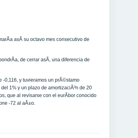
sumarÃ­a asÃ­ su octavo mes consecutivo de
ondrÃ­a, de cerrar asÃ­, una diferencia de
 de -0,116, y tuvieramos un prÃ©stamo
l del 1% y un plazo de amortizaciÃ³n de 20
, que al revisarse con el eurÃ­bor conocido
one -72 al aÃ±o.