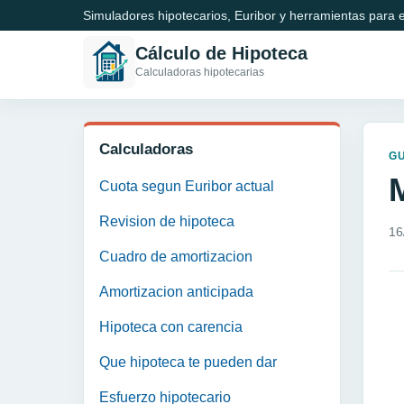
Simuladores hipotecarios, Euribor y herramientas para e
Cálculo de Hipoteca
Calculadoras hipotecarias
Calculadoras
GU
M
Cuota segun Euribor actual
Revision de hipoteca
16
Cuadro de amortizacion
Amortizacion anticipada
Hipoteca con carencia
Que hipoteca te pueden dar
Esfuerzo hipotecario