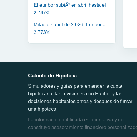
El euribor subiÃ³ en abril hasta el
2,747%
Mitad de abril de 2.026: Euribor al
2,773%
Calculo de Hipoteca
Simuladores y guias para entender la cuota
hipotecaria, las revisiones con Euribor y las
decisiones habituales antes y despues de firmar
una hipoteca.
La informacion publicada es orientativa y no
constituye asesoramiento financiero personalizad