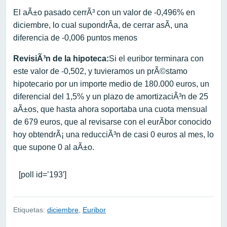
El aÃ±o pasado cerrÃ³ con un valor de -0,496% en
diciembre, lo cual supondrÃ­a, de cerrar asÃ­, una
diferencia de -0,006 puntos menos
RevisiÃ³n de la hipoteca:
Si el euribor terminara con
este valor de -0,502, y tuvieramos un prÃ©stamo
hipotecario por un importe medio de 180.000 euros, un
diferencial del 1,5% y un plazo de amortizaciÃ³n de 25
aÃ±os, que hasta ahora soportaba una cuota mensual
de 679 euros, que al revisarse con el eurÃ­bor conocido
hoy obtendrÃ¡ una reducciÃ³n de casi 0 euros al mes, lo
que supone 0 al aÃ±o.
[poll id=’193′]
Etiquetas:
diciembre
,
Euribor