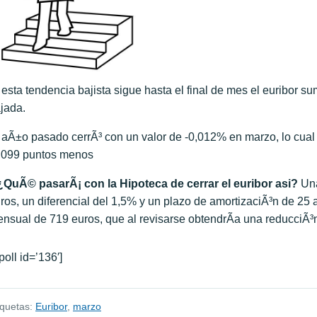
 esta tendencia bajista sigue hasta el final de mes el euribor 
jada.
 aÃ±o pasado cerrÃ³ con un valor de -0,012% en marzo, lo cual s
,099 puntos menos
QuÃ© pasarÃ¡ con la Hipoteca de cerrar el euribor asi?
Una
ros, un diferencial del 1,5% y un plazo de amortizaciÃ³n de 25
nsual de 719 euros, que al revisarse obtendrÃ­a una reducciÃ³n
[poll id=’136′]
iquetas:
Euribor
,
marzo