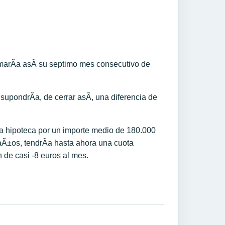
sumarÃ­a asÃ­ su septimo mes consecutivo de
upondrÃ­a, de cerrar asÃ­, una diferencia de
 hipoteca por un importe medio de 180.000
 aÃ±os, tendrÃ­a hasta ahora una cuota
 de casi -8 euros al mes.