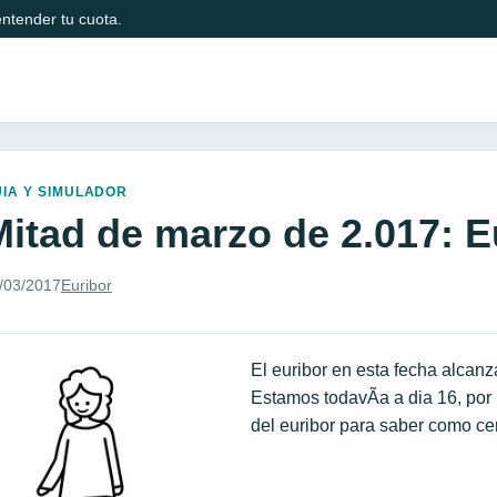
ntender tu cuota.
IA Y SIMULADOR
Mitad de marzo de 2.017: E
/03/2017
Euribor
El euribor en esta fecha alcan
Estamos todavÃ­a a dia 16, por
del euribor para saber como cer