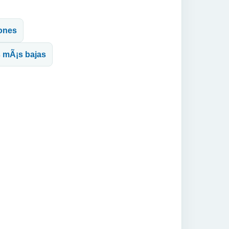
iones
s mÃ¡s bajas