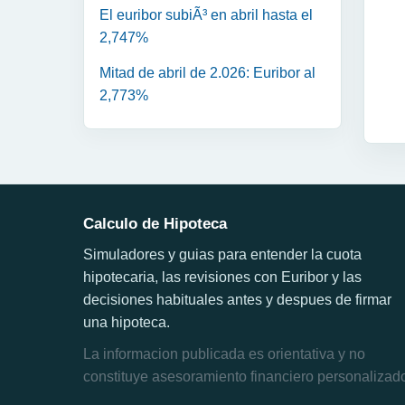
El euribor subiÃ³ en abril hasta el
2,747%
Mitad de abril de 2.026: Euribor al
2,773%
Calculo de Hipoteca
Simuladores y guias para entender la cuota
hipotecaria, las revisiones con Euribor y las
decisiones habituales antes y despues de firmar
una hipoteca.
La informacion publicada es orientativa y no
constituye asesoramiento financiero personalizad