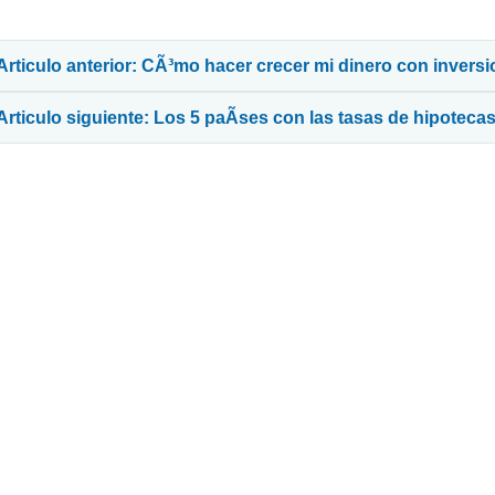
avegación de entradas
Articulo anterior: CÃ³mo hacer crecer mi dinero con invers
Articulo siguiente: Los 5 paÃ­ses con las tasas de hipoteca