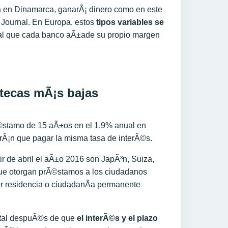
a en Dinamarca, ganarÃ¡ dinero como en este
t Journal. En Europa, estos
tipos variables se
 al que cada banco aÃ±ade su propio margen
stamo de 15 aÃ±os en el 1,9% anual en
rÃ¡n que pagar la misma tasa de interÃ©s.
ir de abril el aÃ±o 2016 son JapÃ³n, Suiza,
ue otorgan prÃ©stamos a los ciudadanos
er residencia o ciudadanÃ­a permanente
pital despuÃ©s de que
el interÃ©s y el plazo