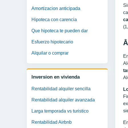
Si
Amortizacion anticipada
ca
Hipoteca con carencia
ca
(1
Que hipoteca te pueden dar
Â
Esfuerzo hipotecario
Alquilar o comprar
En
Al
ta
Inversion en vivienda
Al
Rentabilidad alquiler sencilla
Lo
Fi
Rentabilidad alquiler avanzada
ex
si
Larga temporada vs turistico
Rentabilidad Airbnb
En