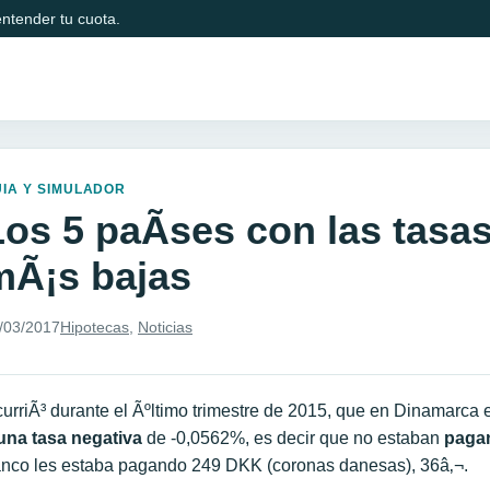
ntender tu cuota.
IA Y SIMULADOR
Los 5 paÃ­ses con las tasa
mÃ¡s bajas
/03/2017
Hipotecas
,
Noticias
urriÃ³ durante el Ãºltimo trimestre de 2015, que en Dinamarca
una tasa negativa
de -0,0562%, es decir que no estaban
pagan
nco les estaba pagando 249 DKK (coronas danesas), 36â‚¬.