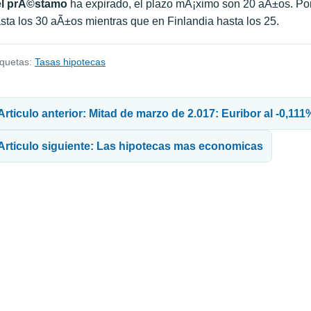
el prÃ©stamo
ha expirado, el plazo mÃ¡ximo son 20 aÃ±os. Por
sta los 30 aÃ±os mientras que en Finlandia hasta los 25.
iquetas:
Tasas hipotecas
avegación de entradas
Articulo anterior: Mitad de marzo de 2.017: Euribor al -0,111
Articulo siguiente: Las hipotecas mas economicas