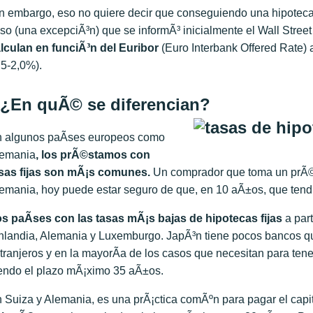
n embargo, eso no quiere decir que conseguiendo una hipotec
so (una excepciÃ³n) que se informÃ³ inicialmente el Wall Stree
lculan en funciÃ³n del Euribor
(Euro Interbank Offered Rate)
,5-2,0%).
¿En quÃ© se diferencian?
 algunos paÃ­ses europeos como
emania
, los prÃ©stamos con
sas fijas son mÃ¡s comunes.
Un comprador que toma un prÃ©
emania, hoy puede estar seguro de que, en 10 aÃ±os, que tend
s paÃ­ses con las tasas mÃ¡s bajas de hipotecas fijas
a part
nlandia, Alemania y Luxemburgo. JapÃ³n tiene pocos bancos q
tranjeros y en la mayorÃ­a de los casos que necesitan para ten
endo el plazo mÃ¡ximo 35 aÃ±os.
 Suiza y Alemania, es una prÃ¡ctica comÃºn para pagar el ca