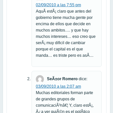
02/09/2010 a las 7:55 pm
AquÃ­ estÃ¡ claro que antes del
gobierno tiene mucha gente por
encima de ellos que decide en
muchos ambitos…. y que hay
muchos intereses… eso creo que
serÃ¡ muy dificil de cambiar
porque el capital es el que
manda… es triste pero es asÃ­…
SeÃ±or Romero
dice:
03/09/2010 a las 2:07 am
Muchas editoriales forman parte
de grandes grupos de
comunicaciÃ³nâ€¦ Y, claro estÃ¡,
Â¿a ver quiÃ©n es el polÃ­tico