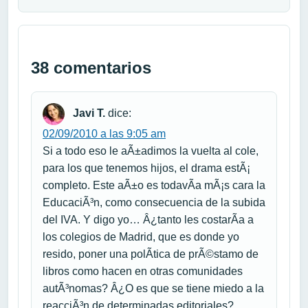
38 comentarios
Javi T.
dice:
02/09/2010 a las 9:05 am
Si a todo eso le aÃ±adimos la vuelta al cole,
para los que tenemos hijos, el drama estÃ¡
completo. Este aÃ±o es todavÃ­a mÃ¡s cara la
EducaciÃ³n, como consecuencia de la subida
del IVA. Y digo yo… Â¿tanto les costarÃ­a a
los colegios de Madrid, que es donde yo
resido, poner una polÃ­tica de prÃ©stamo de
libros como hacen en otras comunidades
autÃ³nomas? Â¿O es que se tiene miedo a la
reacciÃ³n de determinadas editoriales?