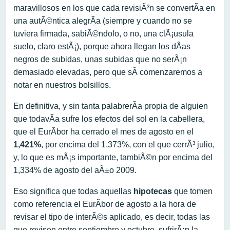
maravillosos en los que cada revisiÃ³n se convertÃ­a en
una autÃ©ntica alegrÃ­a (siempre y cuando no se
tuviera firmada, sabiÃ©ndolo, o no, una clÃ¡usula
suelo, claro estÃ¡), porque ahora llegan los dÃ­as
negros de subidas, unas subidas que no serÃ¡n
demasiado elevadas, pero que sÃ­ comenzaremos a
notar en nuestros bolsillos.
En definitiva, y sin tanta palabrerÃ­a propia de alguien
que todavÃ­a sufre los efectos del sol en la cabellera,
que el EurÃ­bor ha cerrado el mes de agosto en el
1,421%
, por encima del 1,373%, con el que cerrÃ³ julio,
y, lo que es mÃ¡s importante, tambiÃ©n por encima del
1,334% de agosto del aÃ±o 2009.
Eso significa que todas aquellas
hipotecas
que tomen
como referencia el EurÃ­bor de agosto a la hora de
revisar el tipo de interÃ©s aplicado, es decir, todas las
que revisen entre septiembre y octubre, sufrirÃ¡n la