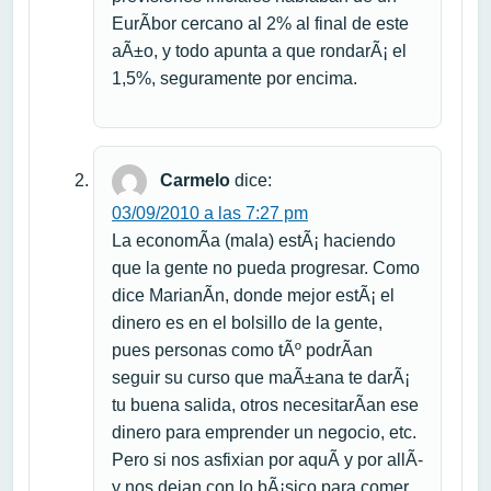
EurÃ­bor cercano al 2% al final de este
aÃ±o, y todo apunta a que rondarÃ¡ el
1,5%, seguramente por encima.
Carmelo
dice:
03/09/2010 a las 7:27 pm
La economÃ­a (mala) estÃ¡ haciendo
que la gente no pueda progresar. Como
dice MarianÃ­n, donde mejor estÃ¡ el
dinero es en el bolsillo de la gente,
pues personas como tÃº podrÃ­an
seguir su curso que maÃ±ana te darÃ¡
tu buena salida, otros necesitarÃ­an ese
dinero para emprender un negocio, etc.
Pero si nos asfixian por aquÃ­ y por allÃ­
y nos dejan con lo bÃ¡sico para comer