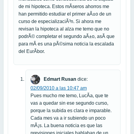
de mi hipoteca. Estos mÃ­seros ahorros me
han permitido estudiar el primer aÃ±o de un
curso de especializaciÃ³n. Si ahora me
revisan la hipoteca al alza me temo que no
podrÃ© completar el segundo aÃ±o, asÃ­ que
para mÃ­ es una pÃ©sima noticia la escalada
del EurÃ­bor.
Edmart Rusan
dice:
02/09/2010 a las 10:47 am
Pues mucho me temo, LucÃ­a, que te
vas a quedar sin ese segundo curso,
porque la subida es clara e imparable.
Cada mes va a ir subiendo un poco
mÃ¡s. La buena noticia es que las
previsiones iniciales hablaban de un