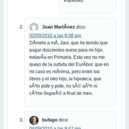
espaldas.
Juan MartÃ­nez
dice:
02/09/2010 a las 9:38 pm
DÃ­melo a mÃ­, Javi, que he tenido que
pagar doscientos euros para mi hijo,
todavÃ­a en Primaria. Esta vez no me
quejo de la subida del EurÃ­bor, que en
mi caso es mÃ­nima, pero entre los
libros y el otro hijo, la hipoteca, que
sÃ³lo pide y pide, no sÃ© aÃºn ni
cÃ³mo llegarÃ© a final de mes.
bufago
dice:
04/09/2010 a las 9:47 pm