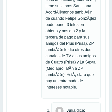
tiene sus libros Santillana.
AcordÃ©monos tambiÃ©n
de cuando Felipe GonzÃ¡lez
pudo poner 3 teles en
abierto y nos dio 2 y la
tercera de pago para sus
amigos del Plus (Prisa). ZP
tambiÃ©n le dio otros dos
canales de TV a sus amigos
de Cuatro (Prisa) y La Sexta
(Mediapro, afÃ­n a ZP
tambiÃ©n). EstÃ¡ claro que
hay un entramado de
intereses notable.
Julia
dice: