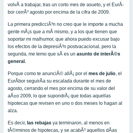
volvÃ­ a trabajar, tras un corto mes de asueto, y el EurÃ­
bor cerrÃ³ agosto por encima de la cifra de 2009.
La primera predicciÃ³n no creo que le importe a mucha
gente mÃ¡s que a mÃ­ mismo, y a los que tienen que
soportar mi malhumor, que ahora puedo excusar bajo
los efectos de la depresiÃ³n postvacacional, pero la
segunda, me temo que sÃ­ es un
asunto de interÃ©s
general.
Porque como te anunciÃ© allÃ¡ por el
mes de julio
, el
EurÃ­bor seguirÃ­a su escalada durante el mes de
agosto, cerrando el mes por encima de su valor del
aÃ±o 2009, lo que supondrÃ¡ que todas aquellas
hipotecas que revisen en uno o dos meses lo hagan al
alza.
Es decir,
las rebajas
ya terminaron, al menos en
tÃ©rminos de hipotecas, y se acabÃ³ aquellos dÃ­as