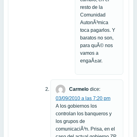
resto de la
Comunidad
AutonÃ³mica
toca pagarlos. Y
baratos no son,
para quÃ© nos
vamos a
engaÃ±ar.
Carmelo
dice:
03/09/2010 a las 7:20 pm
A los gobiernos los
controlan los banqueros y
los grupos de
comunicaciÃ³n. Prisa, en el
caso del actual gobierno ZP,