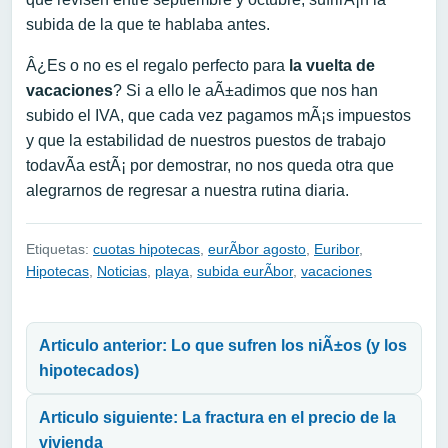
subida de la que te hablaba antes.
Â¿Es o no es el regalo perfecto para
la vuelta de
vacaciones
? Si a ello le aÃ±adimos que nos han
subido el IVA, que cada vez pagamos mÃ¡s impuestos
y que la estabilidad de nuestros puestos de trabajo
todavÃ­a estÃ¡ por demostrar, no nos queda otra que
alegrarnos de regresar a nuestra rutina diaria.
Etiquetas:
cuotas hipotecas
,
eurÃ­bor agosto
,
Euribor
,
Hipotecas
,
Noticias
,
playa
,
subida eurÃ­bor
,
vacaciones
Navegación de entradas
Articulo anterior: Lo que sufren los niÃ±os (y los
hipotecados)
Articulo siguiente: La fractura en el precio de la
vivienda