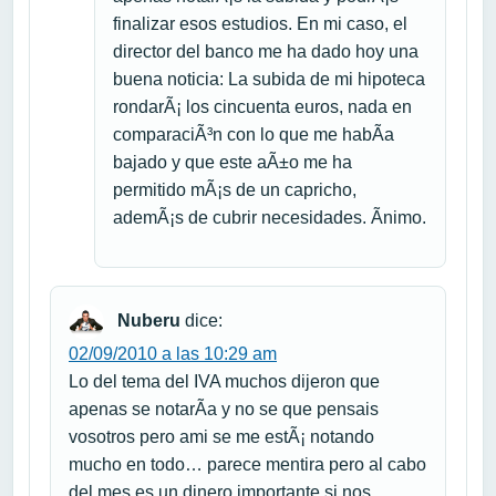
finalizar esos estudios. En mi caso, el
director del banco me ha dado hoy una
buena noticia: La subida de mi hipoteca
rondarÃ¡ los cincuenta euros, nada en
comparaciÃ³n con lo que me habÃ­a
bajado y que este aÃ±o me ha
permitido mÃ¡s de un capricho,
ademÃ¡s de cubrir necesidades. Ãnimo.
Nuberu
dice:
02/09/2010 a las 10:29 am
Lo del tema del IVA muchos dijeron que
apenas se notarÃ­a y no se que pensais
vosotros pero ami se me estÃ¡ notando
mucho en todo… parece mentira pero al cabo
del mes es un dinero importante si nos