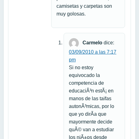
camisetas y carpetas son
muy golosas.
Carmelo
dice:
03/09/2010 a las 7:17
pm
Si no estoy
equivocado la
competencia de
educaciÃ³n estÃ¡ en
manos de las taifas
autonÃ³micas, por lo
que yo dirÃ­a que
mayormente decide
quÃ© van a estudiar
los niÃ±os desde