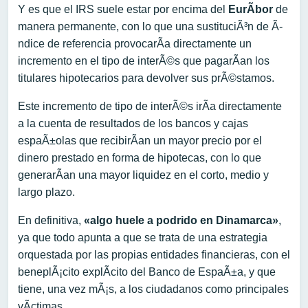
Y es que el IRS suele estar por encima del
EurÃ­bor
de
manera permanente, con lo que una sustituciÃ³n de Ã­
ndice de referencia provocarÃ­a directamente un
incremento en el tipo de interÃ©s que pagarÃ­an los
titulares hipotecarios para devolver sus prÃ©stamos.
Este incremento de tipo de interÃ©s irÃ­a directamente
a la cuenta de resultados de los bancos y cajas
espaÃ±olas que recibirÃ­an un mayor precio por el
dinero prestado en forma de hipotecas, con lo que
generarÃ­an una mayor liquidez en el corto, medio y
largo plazo.
En definitiva,
«algo huele a podrido en Dinamarca»
,
ya que todo apunta a que se trata de una estrategia
orquestada por las propias entidades financieras, con el
beneplÃ¡cito explÃ­cito del Banco de EspaÃ±a, y que
tiene, una vez mÃ¡s, a los ciudadanos como principales
vÃ­ctimas.