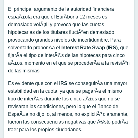
El principal argumento de la autoridad financiera
espaÃ±ola era que el EurÃ­bor a 12 meses es
demasiado volÃ¡til y provoca que las cuotas
hipotecarias de los titulares fluctÃºen demasiado
provocando grandes niveles de incertidumbre. Para
solventarlo proponÃ­a el
Interest Rate Swap (IRS)
, que
fijarÃ­a el tipo de interÃ©s de las hipotecas para cinco
aÃ±os, momento en el que se procederÃ­a a la revisiÃ³n
de las mismas.
Es evidente que con el
IRS
se conseguirÃ­a una mayor
estabilidad en la cuota, ya que se pagarÃ­a el mismo
tipo de interÃ©s durante los cinco aÃ±os que no se
revisaran las condiciones, pero lo que el Banco de
EspaÃ±a no dijo, o, al menos, no explicitÃ³ claramente,
fueron las consecuencias negativas que Ã©sto podrÃ­a
traer para los propios ciudadanos.