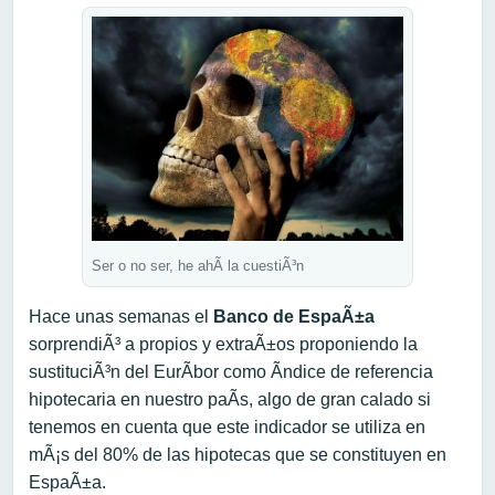
Ser o no ser, he ahÃ­ la cuestiÃ³n
Hace unas semanas el
Banco de EspaÃ±a
sorprendiÃ³ a propios y extraÃ±os proponiendo la
sustituciÃ³n del EurÃ­bor como Ã­ndice de referencia
hipotecaria en nuestro paÃ­s, algo de gran calado si
tenemos en cuenta que este indicador se utiliza en
mÃ¡s del 80% de las hipotecas que se constituyen en
EspaÃ±a.