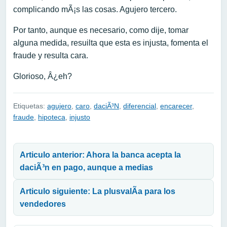
complicando mÃ¡s las cosas. Agujero tercero.
Por tanto, aunque es necesario, como dije, tomar
alguna medida, resuilta que esta es injusta, fomenta el
fraude y resulta cara.
Glorioso, Â¿eh?
Etiquetas:
agujero
,
caro
,
daciÃ³N
,
diferencial
,
encarecer
,
fraude
,
hipoteca
,
injusto
Navegación de entradas
Articulo anterior: Ahora la banca acepta la
daciÃ³n en pago, aunque a medias
Articulo siguiente: La plusvalÃ­a para los
vendedores