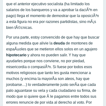
que el anterior ejecutivo socialista (ha limitado los
salarios de los banqueros y va a aprobar la daciÃ³n en
pago) llega el momento de demostrar que la oposiciÃ³n
a esta figura no era por razones partidistas, sino mÃ¡s
bien tÃ©cnicas.
Por una parte, estoy convencido de que hay que buscar
alguna medida que alivie la
deuda
de montones de
espaÃ±oles que se metieron ellos solos en un agujero
hipotecario
y ahora no pueden salir. Y hay que
ayudarles porque nos conviene, no por piedad,
misericordia o compasiÃ³n. Si fuese por todos esos
motivos religiosos que tanto les gusta mencionar a
muchos (y encima la mayorÃ­a son ateos, hay que
jorobarse…) lo verdaderamente justo serÃ­a que cada
palo aguantase su vela y cada ciudadano su firma, de
modo que si quiere que Â le pagamos entre todos sus
errores renuncie de por vida al derecho al voto. Por