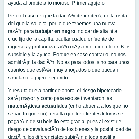
ayuda al propietario moroso. Primer agujero.
Pero el caso es que la daciÃ³n dependerÃ¡ de la renta
del que la solicita, por lo que tenemos una nueva
razÃ³n para
trabajar en negro
, no dar de alta ni al
crucifijo de la capilla, ocultar cualquier fuente de
ingresos y profundizar aÃºn mÃ¡s en el dinerillo en B, el
subsidio y la ayuda. Porque en caso contrario, no nos
admitirÃ¡n la daciÃ³n. No es para todos, sino para unos
cuantos que estÃ©n muy ahogados o que puedan
simularlo: agujero segundo.
Y resulta que a partir de ahora, el riesgo hipotecario
serÃ¡ mayor, y como para eso se inventaron las
matemÃ¡ticas actuariales
(enhorabuena a los que no
sepan lo que son), resulta que los clientes futuros se
pagarÃ¡n de su bolsillo esta gracia, pues al existir el
riesgo de devaluaciÃ³n de los bienes y la posibilidad de
daciÃ³n, los diferenciales subirÃ¡n a toda pastilla,