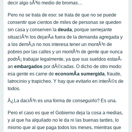
decir algo sÃ³lo medio de bromas…
Pero no se trata de eso: se trata de que no se puede
consentir que cientos de miles de personas se queden
sin casa y conserven la
deuda
, porque semejante
situaciÃ³n los dejarÃ­a fuera de la demanda agregada y
a los demÃ¡s no nos interesa tener un montÃ³n de
pobres por las calles y un montÃ³n de gente que nunca
podrÃ¡ trabajar legalmente, ya que sus sueldos estarÃ­
an
embargados
por dÃ©cadas. O dicho de otro modo:
esa gente es carne de
economÃ­a sumergida
, fraude,
latrocinio y trapicheo. Y hay que evitarlo en interÃ©s de
todos.
Â¿La daciÃ³n es una forma de conseguirlo? Es una.
Pero el caso es que el Gobierno deja la cosa a medias,
y al que ha alquilado no le da ni las buenas tardes, lo
mismo que al que paga todos los meses, mientras que