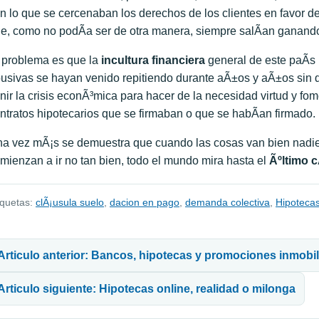
n lo que se cercenaban los derechos de los clientes en favor de
e, como no podÃ­a ser de otra manera, siempre salÃ­an ganand
 problema es que la
incultura financiera
general de este paÃ­s
usivas se hayan venido repitiendo durante aÃ±os y aÃ±os sin q
nir la crisis econÃ³mica para hacer de la necesidad virtud y fo
ntratos hipotecarios que se firmaban o que se habÃ­an firmado.
a vez mÃ¡s se demuestra que cuando las cosas van bien nadie
mienzan a ir no tan bien, todo el mundo mira hasta el
Ãºltimo 
iquetas:
clÃ¡usula suelo
,
dacion en pago
,
demanda colectiva
,
Hipoteca
avegación de entradas
Articulo anterior: Bancos, hipotecas y promociones inmobili
Articulo siguiente: Hipotecas online, realidad o milonga