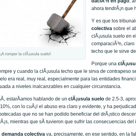
daciÃ³n en pago
, a
ahora tendrÃ¡n que h
Y es que los tribuna
colectiva
sobre el a
clÃ¡usula suelo en el
comparaciÃ³n, claro e
techo que le sirve de
¡A romper la clÃ¡usula suelo!
Porque una
clÃ¡usu
empre y cuando la clÃ¡usula techo que le sirva de contrapeso s
elo era real, muy real, especialmente para las entidades financ
tuada a niveles inalcanzables en cualquier circunstancia.
Ã­, estarÃ­amos hablando de un
clÃ¡usula suelo
de 2.5-3, apro
 10%, con lo cuÃ¡l el abuso era claro y evidente, y ha perjudicad
potecadas que no se han podido beneficiar del drÃ¡stico desce
rÃ¡s, mientras que sÃ­ tuvieron que sufrir las consecuencias de
a
demanda colectiva
va, precisamente, en ese sentido, en la fa