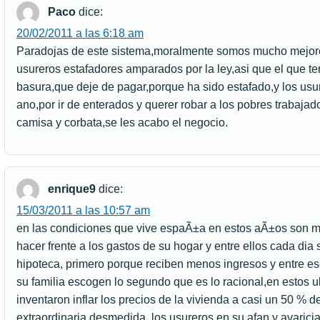
Paco
dice:
20/02/2011 a las 6:18 am
Paradojas de este sistema,moralmente somos mucho mejore
usureros estafadores amparados por la ley,asi que el que t
basura,que deje de pagar,porque ha sido estafado,y los usu
ano,por ir de enterados y querer robar a los pobres trabajado
camisa y corbata,se les acabo el negocio.
enrique9
dice:
15/03/2011 a las 10:57 am
en las condiciones que vive espaÃ±a en estos aÃ±os son m
hacer frente a los gastos de su hogar y entre ellos cada di
hipoteca, primero porque reciben menos ingresos y entre es
su familia escogen lo segundo que es lo racional,en estos 
inventaron inflar los precios de la vivienda a casi un 50 % 
extraordinaria desmedida, los usureros en su afan y avarici