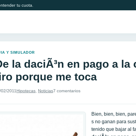
ntender tu cuota.
IA Y SIMULADOR
e la daciÃ³n en pago a la 
tiro porque me toca
/02/2011
Hipotecas
,
Noticias
7 comentarios
Bien, bien, bien, pa
s no ganan para sust
tenido que bajar al 