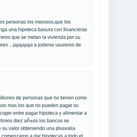
s personas los morosos,que los
enga una hipoteca basura con financieras
reros que se metan la vivienda por su
res .. jajajajaja a joderse usureros de
illones de personas que no tienen como
a son mas los que no pueden pagar su
coger entre pagar hipoteca y alimentar a
ultimos diez aÃ±os los bancos se
de su valor obteniendo una plusvalia
a comenzaron a dar hipotecas a todo el