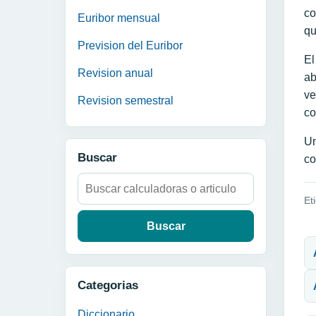
co
Euribor mensual
qu
Prevision del Euribor
El
Revision anual
ab
ve
Revision semestral
co
Un
Buscar
co
Buscar:
Et
N
Categorias
Diccionario