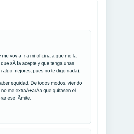
 me voy a ir a mi oficina a que me la
a que sÃ­ la acepte y que tenga unas
n algo mejores, pues no te digo nada).
 haber equidad. De todos modos, viendo
 no me extraÃ±arÃ­a que quitasen el
ar ese lÃ­mite.