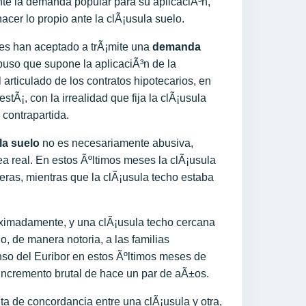
nte la demanda popular para su aplicaciÃ³n,
acer lo propio ante la clÃ¡usula suelo.
les han aceptado a trÃ¡mite una
demanda
buso que supone la aplicaciÃ³n de la
 articulado de los contratos hipotecarios, en
stÃ¡, con la irrealidad que fija la clÃ¡usula
 contrapartida.
la suelo
no es necesariamente abusiva,
ea real. En estos Ãºltimos meses la clÃ¡usula
ieras, mientras que la clÃ¡usula techo estaba
ximadamente, y una clÃ¡usula techo cercana
o, de manera notoria, a las familias
nso del Euribor en estos Ãºltimos meses de
l incremento brutal de hace un par de aÃ±os.
lta de concordancia entre una clÃ¡usula y otra,