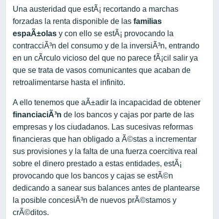
Una austeridad que estÃ¡ recortando a marchas
forzadas la renta disponible de las
familias
espaÃ±olas
y con ello se estÃ¡ provocando la
contracciÃ³n del consumo y de la inversiÃ³n, entrando
en un cÃ­rculo vicioso del que no parece fÃ¡cil salir ya
que se trata de vasos comunicantes que acaban de
retroalimentarse hasta el infinito.
A ello tenemos que aÃ±adir la incapacidad de obtener
financiaciÃ³n
de los bancos y cajas por parte de las
empresas y los ciudadanos. Las sucesivas reformas
financieras que han obligado a Ã©stas a incrementar
sus provisiones y la falta de una fuerza coercitiva real
sobre el dinero prestado a estas entidades, estÃ¡
provocando que los bancos y cajas se estÃ©n
dedicando a sanear sus balances antes de plantearse
la posible concesiÃ³n de nuevos prÃ©stamos y
crÃ©ditos.