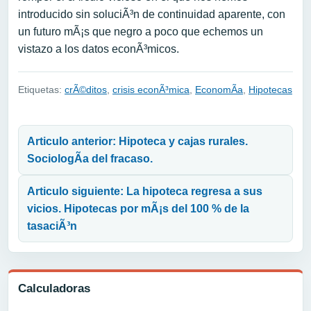
introducido sin soluciÃ³n de continuidad aparente, con
un futuro mÃ¡s que negro a poco que echemos un
vistazo a los datos econÃ³micos.
Etiquetas:
crÃ©ditos
,
crisis econÃ³mica
,
EconomÃ­a
,
Hipotecas
Navegación de entradas
Articulo anterior: Hipoteca y cajas rurales.
SociologÃ­a del fracaso.
Articulo siguiente: La hipoteca regresa a sus
vicios. Hipotecas por mÃ¡s del 100 % de la
tasaciÃ³n
Calculadoras