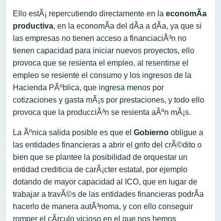
Ello estÃ¡ repercutiendo directamente en la
economÃ­a
productiva
, en la economÃ­a del dÃ­a a dÃ­a, ya que si
las empresas no tienen acceso a financiaciÃ³n no
tienen capacidad para iniciar nuevos proyectos, ello
provoca que se resienta el empleo, al resentirse el
empleo se resiente el consumo y los ingresos de la
Hacienda PÃºblica, que ingresa menos por
cotizaciones y gasta mÃ¡s por prestaciones, y todo ello
provoca que la producciÃ³n se resienta aÃºn mÃ¡s.
La Ãºnica salida posible es que el
Gobierno
obligue a
las entidades financieras a abrir el grifo del crÃ©dito o
bien que se plantee la posibilidad de orquestar un
entidad crediticia de carÃ¡cter estatal, por ejemplo
dotando de mayor capacidad al ICO, que en lugar de
trabajar a travÃ©s de las entidades financieras podrÃ­a
hacerlo de manera autÃ³noma, y con ello conseguir
romper el cÃ­rculo vicioso en el que nos hemos