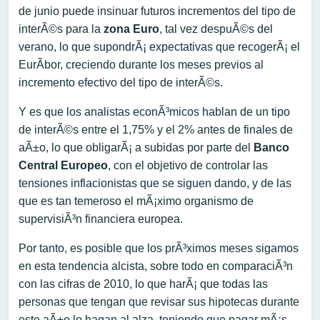
de junio puede insinuar futuros incrementos del tipo de
interÃ©s para la
zona Euro
, tal vez despuÃ©s del
verano, lo que supondrÃ¡ expectativas que recogerÃ¡ el
EurÃ­bor, creciendo durante los meses previos al
incremento efectivo del tipo de interÃ©s.
Y es que los analistas econÃ³micos hablan de un tipo
de interÃ©s entre el 1,75% y el 2% antes de finales de
aÃ±o, lo que obligarÃ¡ a subidas por parte del
Banco
Central Europeo
, con el objetivo de controlar las
tensiones inflacionistas que se siguen dando, y de las
que es tan temeroso el mÃ¡ximo organismo de
supervisiÃ³n financiera europea.
Por tanto, es posible que los prÃ³ximos meses sigamos
en esta tendencia alcista, sobre todo en comparaciÃ³n
con las cifras de 2010, lo que harÃ¡ que todas las
personas que tengan que revisar sus hipotecas durante
este aÃ±o lo hagan al alza, teniendo que pagar mÃ¡s