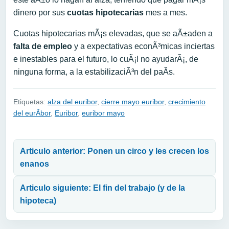
dinero por sus
cuotas hipotecarias
mes a mes.
Cuotas hipotecarias mÃ¡s elevadas, que se aÃ±aden a
falta de empleo
y a expectativas econÃ³micas inciertas
e inestables para el futuro, lo cuÃ¡l no ayudarÃ¡, de
ninguna forma, a la estabilizaciÃ³n del paÃ­s.
Etiquetas:
alza del euribor
,
cierre mayo euribor
,
crecimiento
del eurÃ­bor
,
Euribor
,
euribor mayo
Navegación de entradas
Articulo anterior: Ponen un circo y les crecen los
enanos
Articulo siguiente: El fin del trabajo (y de la
hipoteca)