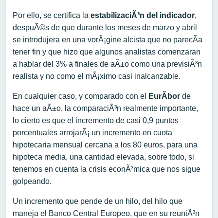
Por ello, se certifica la
estabilizaciÃ³n del indicador
,
despuÃ©s de que durante los meses de marzo y abril
se introdujera en una vorÃ¡gine alcista que no parecÃ­a
tener fin y que hizo que algunos analistas comenzaran
a hablar del 3% a finales de aÃ±o como una previsiÃ³n
realista y no como el mÃ¡ximo casi inalcanzable.
En cualquier caso, y comparado con el
EurÃ­bor
de
hace un aÃ±o, la comparaciÃ³n realmente importante,
lo cierto es que el incremento de casi 0,9 puntos
porcentuales arrojarÃ¡ un incremento en cuota
hipotecaria mensual cercana a los 80 euros, para una
hipoteca media, una cantidad elevada, sobre todo, si
tenemos en cuenta la crisis econÃ³mica que nos sigue
golpeando.
Un incremento que pende de un hilo, del hilo que
maneja el Banco Central Europeo, que en su reuniÃ³n