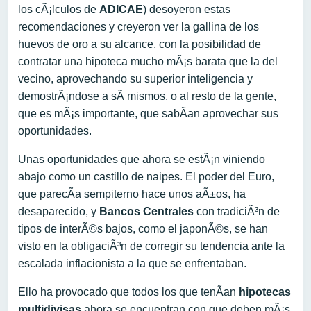
los cÃ¡lculos de
ADICAE
) desoyeron estas
recomendaciones y creyeron ver la gallina de los
huevos de oro a su alcance, con la posibilidad de
contratar una hipoteca mucho mÃ¡s barata que la del
vecino, aprovechando su superior inteligencia y
demostrÃ¡ndose a sÃ­ mismos, o al resto de la gente,
que es mÃ¡s importante, que sabÃ­an aprovechar sus
oportunidades.
Unas oportunidades que ahora se estÃ¡n viniendo
abajo como un castillo de naipes. El poder del Euro,
que parecÃ­a sempiterno hace unos aÃ±os, ha
desaparecido, y
Bancos Centrales
con tradiciÃ³n de
tipos de interÃ©s bajos, como el japonÃ©s, se han
visto en la obligaciÃ³n de corregir su tendencia ante la
escalada inflacionista a la que se enfrentaban.
Ello ha provocado que todos los que tenÃ­an
hipotecas
multidivisas
ahora se encuentran con que deben mÃ¡s