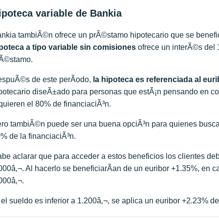
ipoteca variable de Bankia
nkia tambiÃ©n ofrece un prÃ©stamo hipotecario que se beneficia
poteca a tipo variable sin comisiones
ofrece un interÃ©s del
Ã©stamo.
spuÃ©s de este perÃ­odo,
la hipoteca es referenciada al eur
potecario diseÃ±ado para personas que estÃ¡n pensando en com
quieren el 80% de financiaciÃ³n.
ro tambiÃ©n puede ser una buena opciÃ³n para quienes buscan
% de la financiaciÃ³n.
be aclarar que para acceder a estos beneficios los clientes d
000â‚¬. Al hacerlo se beneficiarÃ­an de un euribor +1.35%, en c
000â‚¬.
 el sueldo es inferior a 1.200â‚¬, se aplica un euribor +2.23% d