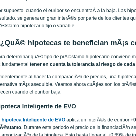
r supuesto, cuando el euribor se encuentraÂ a la baja. Las hip
sultado, se genera un gran interÃ©s por parte de los clientes q
Ã©stamo hipotecario fijo o variable.
¿QuÃ© hipotecas te benefician mÃ¡s con
ra determinar quÃ© tipo de prÃ©stamo hipotecario conviene mÃ¡
 fundamental
tener en cuenta la tolerancia al riesgo de cada 
identemente al hacer la comparaciÃ³n de precios, una hipoteca 
ternativa mÃ¡s asequible. Veamos ahora cuÃ¡les son los prÃ©st
recen cuando el euribor baja.
ipoteca Inteligente de EVO
a
hipoteca Inteligente de EVO
aplica un interÃ©s de euribor
+0
rÃ©stamo
. Durante este periodo el precio de la financiaciÃ³n
 amortizaciÃ³n de la hipoteca. Esto hasta llegar al +0.69% de i