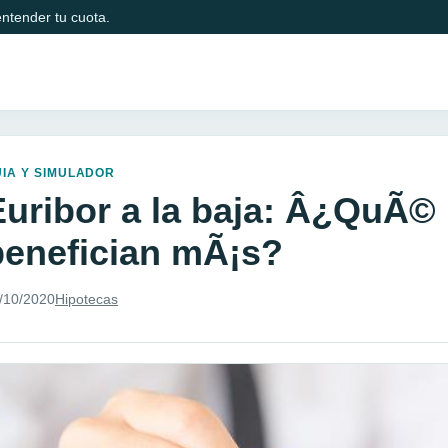
ntender tu cuota.
IA Y SIMULADOR
Euribor a la baja: Â¿QuÃ© 
benefician mÃ¡s?
/10/2020
Hipotecas