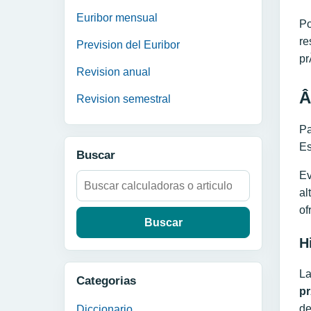
Euribor mensual
Po
re
Prevision del Euribor
pr
Revision anual
Â
Revision semestral
Pa
Es
Buscar
Ev
Buscar:
al
of
H
L
Categorias
p
de
Diccionario