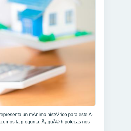
representa un mÃ­nimo histÃ³rico para este Ã­
cernos la pregunta, Â¿quÃ© hipotecas nos