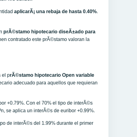
entidad
aplicarÃ¡ una rebaja de hasta 0.40%
.
un
prÃ©stamo hipotecario diseÃ±ado para
ienen contratado este prÃ©stamo valoran la
 el p
rÃ©stamo hipotecario Open variable
tecario adecuado para aquellos que requieran
ibor +0.79%. Con el 70% el tipo de interÃ©s
³n, se aplica un interÃ©s de euribor +0.99%.
ipo de interÃ©s del 1.99% durante el primer