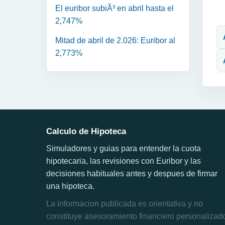
El euribor subiÃ³ en abril hasta el
N
2,747%
Mitad de abril de 2.026: Euribor al
2,773%
Calculo de Hipoteca
Simuladores y guias para entender la cuota
hipotecaria, las revisiones con Euribor y las
decisiones habituales antes y despues de firmar
una hipoteca.
La informacion publicada es orientativa y no
constituye asesoramiento financiero personalizad