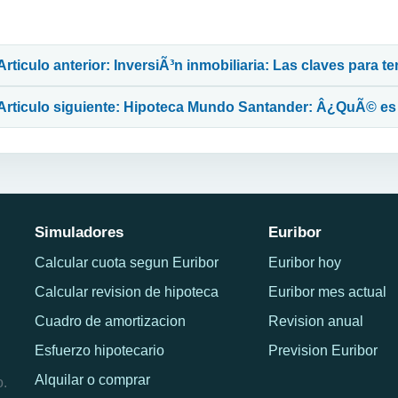
avegación de entradas
Articulo anterior: InversiÃ³n inmobiliaria: Las claves para t
Articulo siguiente: Hipoteca Mundo Santander: Â¿QuÃ© es
Simuladores
Euribor
Calcular cuota segun Euribor
Euribor hoy
Calcular revision de hipoteca
Euribor mes actual
Cuadro de amortizacion
Revision anual
Esfuerzo hipotecario
Prevision Euribor
Alquilar o comprar
o.