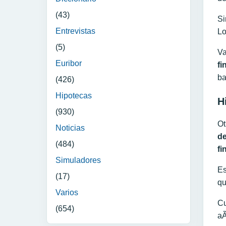
(43)
Si
Entrevistas
Lo
(5)
Va
Euribor
fi
ba
(426)
Hipotecas
H
(930)
Ot
Noticias
d
(484)
fi
Simuladores
Es
(17)
qu
Varios
Cu
(654)
aÃ