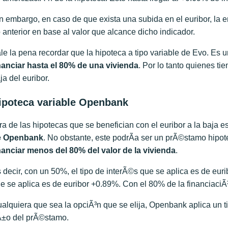
n embargo, en caso de que exista una subida en el euribor, la 
 anterior en base al valor que alcance dicho indicador.
le la pena recordar que la hipoteca a tipo variable de Evo. Es 
nanciar hasta el 80% de una vivienda
. Por lo tanto quienes t
ja del euribor.
ipoteca variable Openbank
ra de las hipotecas que se benefician con el euribor a la baja es
e
Openbank
. No obstante, este podrÃ­a ser un prÃ©stamo hipo
nanciar menos del 80% del valor de la vivienda
.
 decir, con un 50%, el tipo de interÃ©s que se aplica es de eur
e se aplica es de euribor +0.89%. Con el 80% de la financiaciÃ
alquiera que sea la opciÃ³n que se elija, Openbank aplica un t
±o del prÃ©stamo.