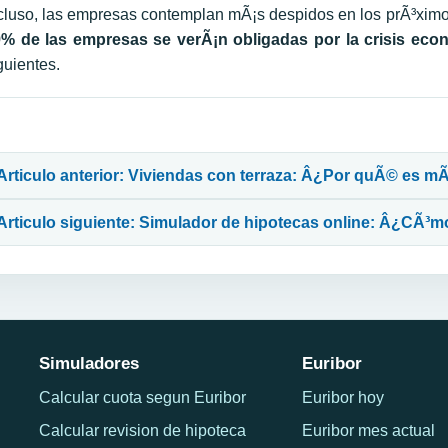
cluso, las empresas contemplan mÃ¡s despidos en los prÃ³xim
9% de las empresas
se verÃ¡n obligadas por la crisis eco
guientes.
avegación de entradas
Articulo anterior: Viviendas con terraza: Â¿Por quÃ© es mÃ
Articulo siguiente: Simulador de hipotecas online: Â¿CÃ³m
Simuladores
Euribor
Calcular cuota segun Euribor
Euribor hoy
Calcular revision de hipoteca
Euribor mes actual