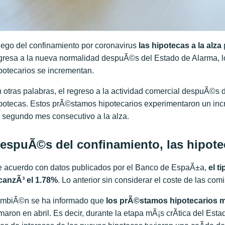
ego del confinamiento por coronavirus
las hipotecas a la alza
gresa a la nueva normalidad despuÃ©s del Estado de Alarma, l
potecarios se incrementan.
 otras palabras, el regreso a la actividad comercial despuÃ©s 
potecas. Estos prÃ©stamos hipotecarios experimentaron un incr
 segundo mes consecutivo a la alza.
espuÃ©s del confinamiento, las hipotec
 acuerdo con datos publicados por el Banco de EspaÃ±a,
el t
canzÃ³ el 1.78%
. Lo anterior sin considerar el coste de las com
mbiÃ©n se ha informado que
los prÃ©stamos hipotecarios m
rmaron en abril. Es decir, durante la etapa mÃ¡s crÃ­tica del E