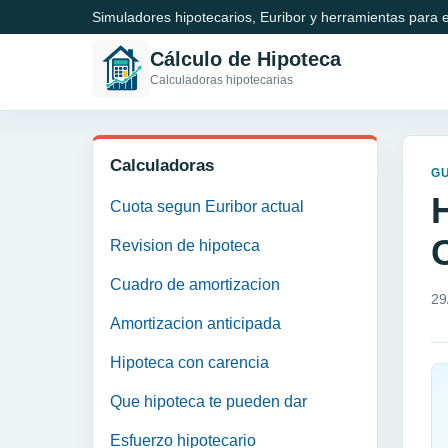
Simuladores hipotecarios, Euribor y herramientas para e
Cálculo de Hipoteca
Calculadoras hipotecarias
Calculadoras
GU
H
Cuota segun Euribor actual
Revision de hipoteca
Cuadro de amortizacion
29
Amortizacion anticipada
Hipoteca con carencia
Que hipoteca te pueden dar
Esfuerzo hipotecario