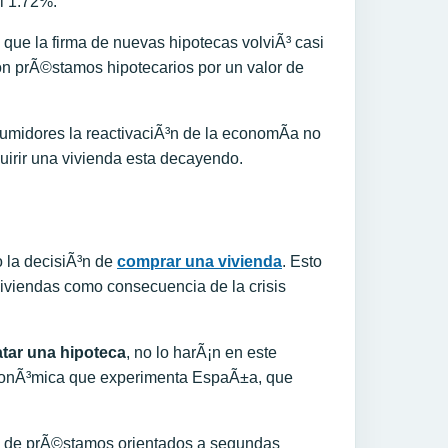
l 1.72%.
 que la firma de nuevas hipotecas volviÃ³ casi
on prÃ©stamos hipotecarios por un valor de
umidores la reactivaciÃ³n de la economÃ­a no
uirir una vivienda esta decayendo.
do la decisiÃ³n de
comprar una vivienda
. Esto
viviendas como consecuencia de la crisis
atar una hipoteca
, no lo harÃ¡n en este
econÃ³mica que experimenta EspaÃ±a, que
ma de prÃ©stamos orientados a segundas