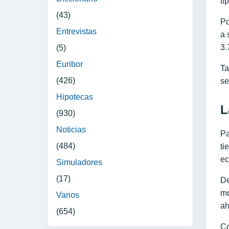
ti
(43)
Po
Entrevistas
a 
3.
(5)
Euribor
Ta
(426)
se
Hipotecas
L
(930)
Noticias
Pa
(484)
ti
ec
Simuladores
(17)
De
mo
Varios
ah
(654)
Co