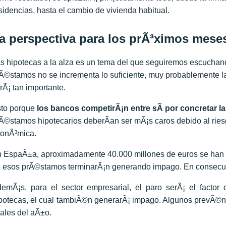
sidencias, hasta el cambio de vivienda habitual.
a perspectiva para los prÃ³ximos mese
s hipotecas a la alza es un tema del que seguiremos escuchan
Ã©stamos no se incrementa lo suficiente, muy probablemente la
rÃ¡ tan importante.
to porque
los bancos competirÃ¡n entre sÃ­ por concretar l
Ã©stamos hipotecarios deberÃ­an ser mÃ¡s caros debido al ries
onÃ³mica.
 EspaÃ±a, aproximadamente 40.000 millones de euros se han o
 esos prÃ©stamos terminarÃ¡n generando impago. En consecuenc
emÃ¡s, para el sector empresarial, el paro serÃ¡ el factor
potecas, el cual tambiÃ©n generarÃ¡ impago. Algunos prevÃ©n
nales del aÃ±o.