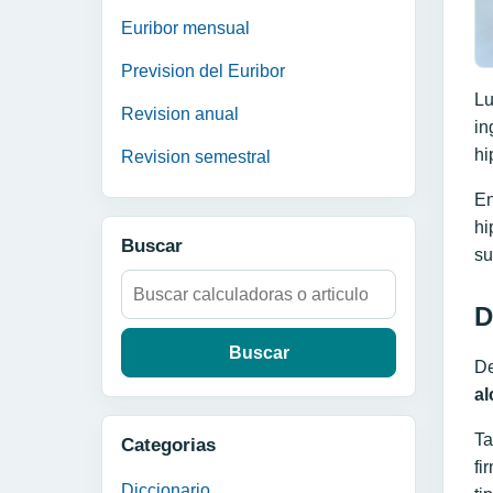
Euribor mensual
Prevision del Euribor
Lu
Revision anual
in
hi
Revision semestral
En
hi
Buscar
su
Buscar:
D
De
al
Ta
Categorias
fi
Diccionario