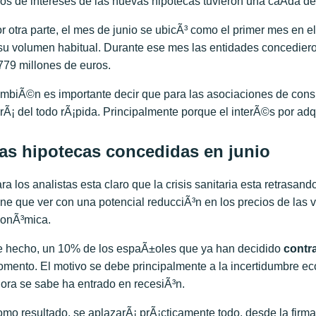
pos de intereses de las nuevas hipotecas tuvieron una caÃ­da de
r otra parte, el mes de junio se ubicÃ³ como el primer mes en el
su volumen habitual. Durante ese mes las entidades concedier
779 millones de euros.
mbiÃ©n es importante decir que para las asociaciones de cons
rÃ¡ del todo rÃ¡pida. Principalmente porque el interÃ©s por adq
as hipotecas concedidas en junio
ra los analistas esta claro que la crisis sanitaria esta retrasan
ene que ver con una potencial reducciÃ³n en los precios de las 
onÃ³mica.
 hecho, un 10% de los espaÃ±oles que ya han decidido
contr
mento. El motivo se debe principalmente a la incertidumbre 
ora se sabe ha entrado en recesiÃ³n.
mo resultado, se aplazarÃ¡ prÃ¡cticamente todo, desde la fir