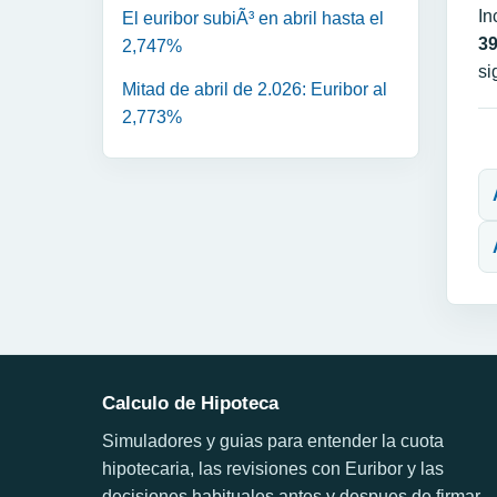
In
El euribor subiÃ³ en abril hasta el
3
2,747%
si
Mitad de abril de 2.026: Euribor al
2,773%
N
Calculo de Hipoteca
Simuladores y guias para entender la cuota
hipotecaria, las revisiones con Euribor y las
decisiones habituales antes y despues de firmar