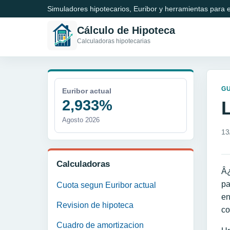
Simuladores hipotecarios, Euribor y herramientas para e
Cálculo de Hipoteca
Calculadoras hipotecarias
GU
Euribor actual
2,933%
Agosto 2026
13
Calculadoras
Â¿
pa
Cuota segun Euribor actual
en
Revision de hipoteca
co
Cuadro de amortizacion