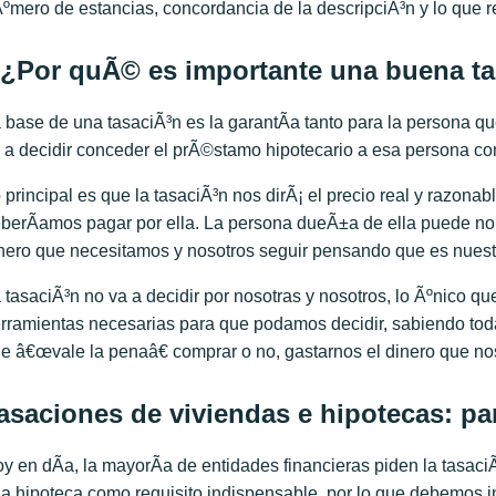
ºmero de estancias, concordancia de la descripciÃ³n y lo que re
¿Por quÃ© es importante una buena ta
 base de una tasaciÃ³n es la garantÃ­a tanto para la persona q
 a decidir conceder el prÃ©stamo hipotecario a esa persona co
 principal es que la tasaciÃ³n nos dirÃ¡ el precio real y razonabl
berÃ­amos pagar por ella. La persona dueÃ±a de ella puede no 
nero que necesitamos y nosotros seguir pensando que es nues
 tasaciÃ³n no va a decidir por nosotras y nosotros, lo Ãºnico q
rramientas necesarias para que podamos decidir, sabiendo toda
e â€œvale la penaâ€ comprar o no, gastarnos el dinero que nos
asaciones de viviendas e hipotecas: pa
y en dÃ­a, la mayorÃ­a de entidades financieras piden la tasaci
a hipoteca como requisito indispensable, por lo que debemos in