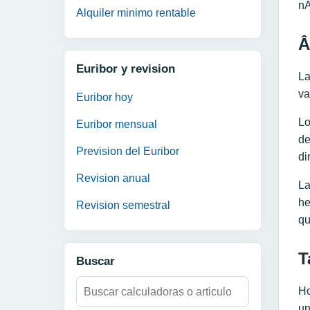
nÃ
Alquiler minimo rentable
Â
Euribor y revision
La
va
Euribor hoy
Lo
Euribor mensual
de
Prevision del Euribor
di
Revision anual
La
he
Revision semestral
qu
T
Buscar
Buscar:
Ho
un