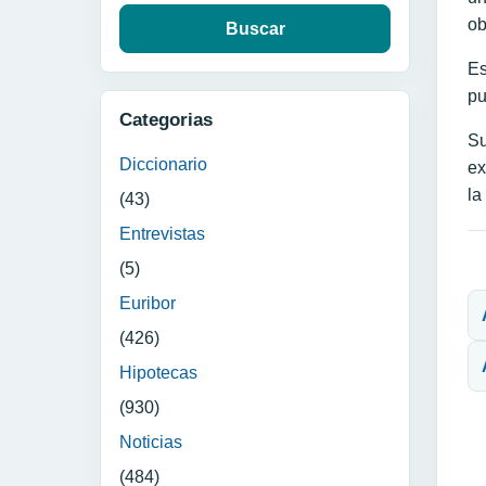
ob
Es
pu
Categorias
Su
Diccionario
ex
la
(43)
Entrevistas
(5)
N
Euribor
(426)
Hipotecas
(930)
Noticias
(484)