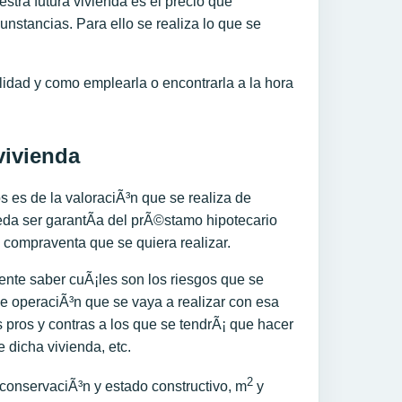
estra futura vivienda es el precio que
unstancias. Para ello se realiza lo que se
lidad y como emplearla o encontrarla a la hora
vivienda
es de la valoraciÃ³n que se realiza de
da ser garantÃ­a del prÃ©stamo hipotecario
 compraventa que se quiera realizar.
nte saber cuÃ¡les son los riesgos que se
e operaciÃ³n que se vaya a realizar con esa
s pros y contras a los que se tendrÃ¡ que hacer
de dicha vivienda, etc.
2
 conservaciÃ³n y estado constructivo, m
y