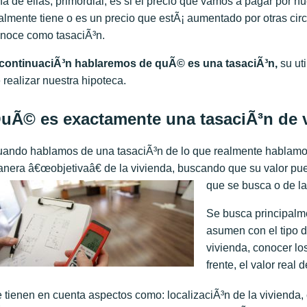
a de ellas, primordial, es si el precio que vamos a pagar por nu
almente tiene o es un precio que estÃ¡ aumentado por otras circ
noce como tasaciÃ³n.
continuaciÃ³n hablaremos de quÃ© es una tasaciÃ³n,
su uti
 realizar nuestra hipoteca.
uÃ© es exactamente una tasaciÃ³n de 
ando hablamos de una tasaciÃ³n de lo que realmente hablamos 
nera â€œobjetivaâ€ de la vivienda, buscando que su valor pue
que se busca o de la
Se busca principalme
asumen con el tipo d
vivienda, conocer lo
frente, el valor real 
 tienen en cuenta aspectos como: localizaciÃ³n de la vivienda,