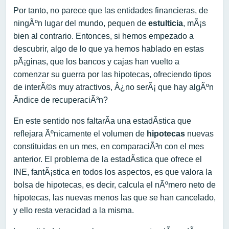
Por tanto, no parece que las entidades financieras, de
ningÃºn lugar del mundo, pequen de
estulticia
, mÃ¡s
bien al contrario. Entonces, si hemos empezado a
descubrir, algo de lo que ya hemos hablado en estas
pÃ¡ginas, que los bancos y cajas han vuelto a
comenzar su guerra por las hipotecas, ofreciendo tipos
de interÃ©s muy atractivos, Â¿no serÃ¡ que hay algÃºn
Ã­ndice de recuperaciÃ³n?
En este sentido nos faltarÃ­a una estadÃ­stica que
reflejara Ãºnicamente el volumen de
hipotecas
nuevas
constituidas en un mes, en comparaciÃ³n con el mes
anterior. El problema de la estadÃ­stica que ofrece el
INE, fantÃ¡stica en todos los aspectos, es que valora la
bolsa de hipotecas, es decir, calcula el nÃºmero neto de
hipotecas, las nuevas menos las que se han cancelado,
y ello resta veracidad a la misma.