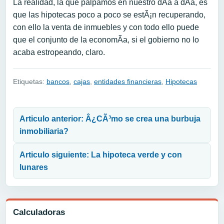
La realidad, la que palpamos en nuestro dÃ­a a dÃ­a, es
que las hipotecas poco a poco se estÃ¡n recuperando,
con ello la venta de inmuebles y con todo ello puede
que el conjunto de la economÃ­a, si el gobierno no lo
acaba estropeando, claro.
Etiquetas:
bancos
,
cajas
,
entidades financieras
,
Hipotecas
Navegación de entradas
Articulo anterior: Â¿CÃ³mo se crea una burbuja
inmobiliaria?
Articulo siguiente: La hipoteca verde y con
lunares
Calculadoras