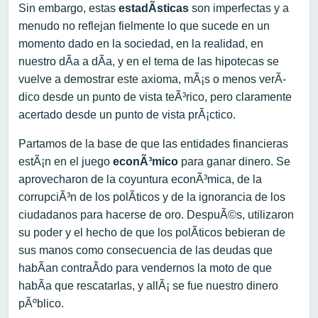
Sin embargo, estas
estadÃ­sticas
son imperfectas y a
menudo no reflejan fielmente lo que sucede en un
momento dado en la sociedad, en la realidad, en
nuestro dÃ­a a dÃ­a, y en el tema de las hipotecas se
vuelve a demostrar este axioma, mÃ¡s o menos verÃ­
dico desde un punto de vista teÃ³rico, pero claramente
acertado desde un punto de vista prÃ¡ctico.
Partamos de la base de que las entidades financieras
estÃ¡n en el juego
econÃ³mico
para ganar dinero. Se
aprovecharon de la coyuntura econÃ³mica, de la
corrupciÃ³n de los polÃ­ticos y de la ignorancia de los
ciudadanos para hacerse de oro. DespuÃ©s, utilizaron
su poder y el hecho de que los polÃ­ticos bebieran de
sus manos como consecuencia de las deudas que
habÃ­an contraÃ­do para vendernos la moto de que
habÃ­a que rescatarlas, y allÃ¡ se fue nuestro dinero
pÃºblico.