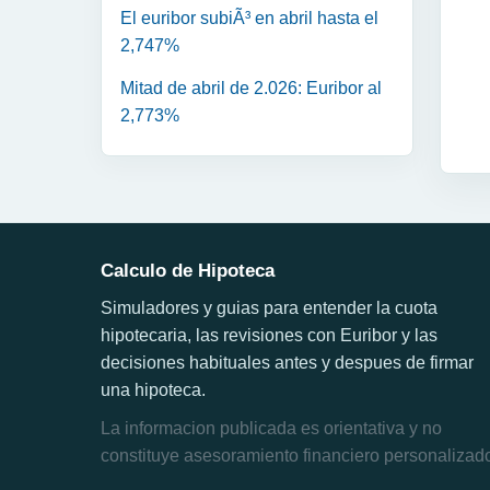
El euribor subiÃ³ en abril hasta el
2,747%
Mitad de abril de 2.026: Euribor al
2,773%
Calculo de Hipoteca
Simuladores y guias para entender la cuota
hipotecaria, las revisiones con Euribor y las
decisiones habituales antes y despues de firmar
una hipoteca.
La informacion publicada es orientativa y no
constituye asesoramiento financiero personalizad