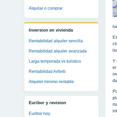
Alquilar o comprar
lu
Inversion en vivienda
Es
Rentabilidad alquiler sencilla
cl
lo
Rentabilidad alquiler avanzada
Y 
Larga temporada vs turistico
el
Rentabilidad Airbnb
in
du
Alquiler minimo rentable
Po
pl
Euribor y revision
ma
in
Euribor hoy