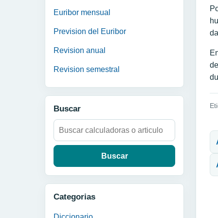
Po
Euribor mensual
hu
Prevision del Euribor
da
Revision anual
En
de
Revision semestral
du
Et
Buscar
N
Buscar:
Categorias
Diccionario