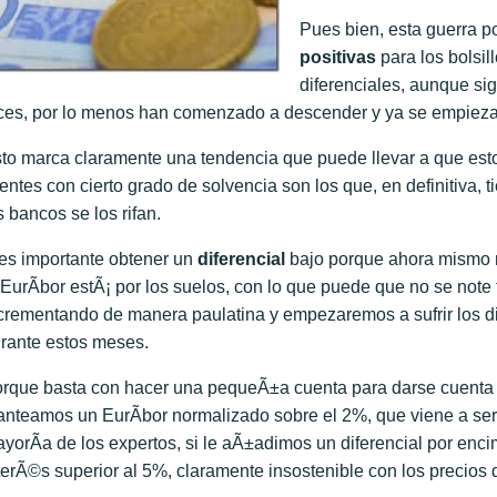
Pues bien, esta guerra po
positivas
para los bolsil
diferenciales, aunque si
ces, por lo menos han comenzado a descender y ya se empiezan
to marca claramente una tendencia que puede llevar a que es
ientes con cierto grado de solvencia son los que, en definitiva,
s bancos se los rifan.
es importante obtener un
diferencial
bajo porque ahora mismo n
 EurÃ­bor estÃ¡ por los suelos, con lo que puede que no se note 
crementando de manera paulatina y empezaremos a sufrir los d
rante estos meses.
rque basta con hacer una pequeÃ±a cuenta para darse cuenta 
anteamos un EurÃ­bor normalizado sobre el 2%, que viene a ser 
yorÃ­a de los expertos, si le aÃ±adimos un diferencial por enc
terÃ©s superior al 5%, claramente insostenible con los precios 