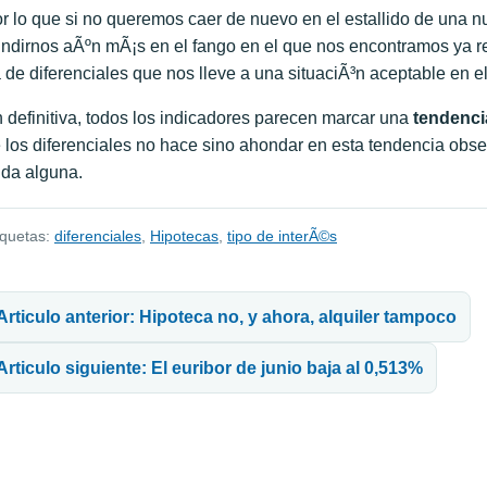
r lo que si no queremos caer de nuevo en el estallido de una 
ndirnos aÃºn mÃ¡s en el fango en el que nos encontramos ya re
 de diferenciales que nos lleve a una situaciÃ³n aceptable en el
 definitiva, todos los indicadores parecen marcar una
tendenci
 los diferenciales no hace sino ahondar en esta tendencia obs
da alguna.
iquetas:
diferenciales
,
Hipotecas
,
tipo de interÃ©s
avegación de entradas
Articulo anterior: Hipoteca no, y ahora, alquiler tampoco
Articulo siguiente: El euribor de junio baja al 0,513%