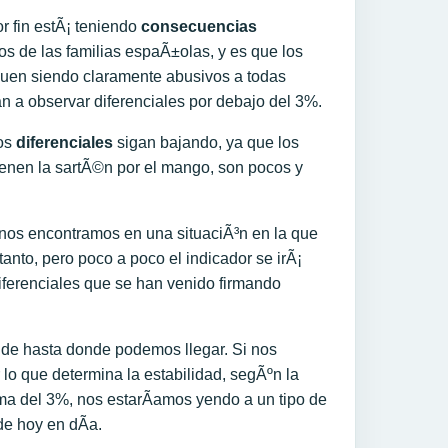
r fin estÃ¡ teniendo
consecuencias
los de las familias espaÃ±olas, y es que los
guen siendo claramente abusivos a todas
 a observar diferenciales por debajo del 3%.
tos
diferenciales
sigan bajando, ya que los
 tienen la sartÃ©n por el mango, son pocos y
os encontramos en una situaciÃ³n en la que
tanto, pero poco a poco el indicador se irÃ¡
iferenciales que se han venido firmando
de hasta donde podemos llegar. Si nos
lo que determina la estabilidad, segÃºn la
ima del 3%, nos estarÃ­amos yendo a un tipo de
de hoy en dÃ­a.