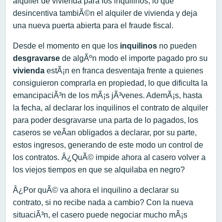
alquiler de vivienda para los inquilinos, lo que
desincentiva tambiÃ©n el alquiler de vivienda y deja
una nueva puerta abierta para el fraude fiscal.
Desde el momento en que los
inquilinos
no pueden
desgravarse
de algÃºn modo el importe pagado pro su
vivienda
estÃ¡n en franca desventaja frente a quienes
consiguieron comprarla en propiedad, lo que dificulta la
emancipaciÃ³n de los mÃ¡s jÃ³venes. AdemÃ¡s, hasta
la fecha, al declarar los inquilinos el contrato de alquiler
para poder desgravarse una parta de lo pagados, los
caseros se veÃ­an obligados a declarar, por su parte,
estos ingresos, generando de este modo un control de
los contratos. Â¿QuÃ© impide ahora al casero volver a
los viejos tiempos en que se alquilaba en negro?
Â¿Por quÃ© va ahora el inquilino a declarar su
contrato, si no recibe nada a cambio? Con la nueva
situaciÃ³n, el casero puede negociar mucho mÃ¡s