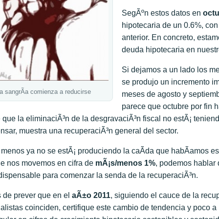
SegÃºn estos datos en
oct
hipotecaria de un 0.6%, con
anterior. En concreto, esta
deuda hipotecaria en nuestr
Si dejamos a un lado los me
se produjo un incremento im
a sangrÃ­a comienza a reducirse
meses de agosto y septiembre
parece que octubre por fin 
 que la eliminaciÃ³n de la desgravaciÃ³n fiscal no estÃ¡ teniend
nsar, muestra una recuperaciÃ³n general del sector.
 menos ya no se estÃ¡ produciendo la caÃ­da que habÃ­amos esta
e nos movemos en cifra de
mÃ¡s/menos 1%
, podemos hablar d
dispensable para comenzar la senda de la recuperaciÃ³n.
 de prever que en el
aÃ±o 2011
, siguiendo el cauce de la rec
alistas coinciden, certifique este cambio de tendencia y poc