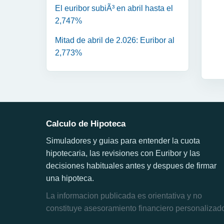
El euribor subiÃ³ en abril hasta el
2,747%
Mitad de abril de 2.026: Euribor al
2,773%
Calculo de Hipoteca
Simuladores y guias para entender la cuota
hipotecaria, las revisiones con Euribor y las
decisiones habituales antes y despues de firmar
una hipoteca.
La informacion publicada es orientativa y no
constituye asesoramiento financiero personalizad