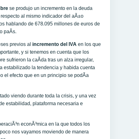
ubre
se produjo un incremento en la deuda
 respecto al mismo indicador del aÃ±o
mos hablando de 678.095 millones de euros de
o paÃ­s.
ses previos al
incremento del IVA
en los que
portante, y si tenemos en cuenta que los
 sufrieron la caÃ­da tras un alza irregular,
ha estabilizado la tendencia y habida cuenta
o el efecto que en un principio se podÃ­a
do viendo durante toda la crisis, y una vez
e estabilidad, plataforma necesaria e
uperaciÃ³n econÃ³mica en la que todos los
o a poco nos vayamos moviendo de manera