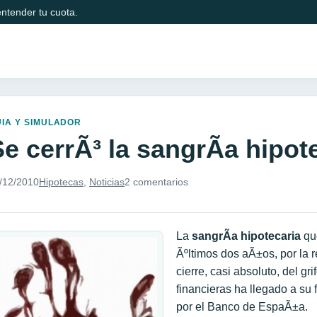
ntender tu cuota.
IA Y SIMULADOR
e cerrÃ³ la sangrÃ­a hipot
/12/2010
Hipotecas
,
Noticias
2 comentarios
La
sangrÃ­a hipotecaria
que
Ãºltimos dos aÃ±os, por la r
cierre, casi absoluto, del gr
financieras ha llegado a su 
por el Banco de EspaÃ±a.