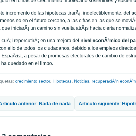
gular en cifras de crecimiento hipotecario sostenibles y sosteni
te incremento de las hipotecas tirarÃ¡, indefectiblemente, del
se
 menos no en el futuro cercano, a las cifras en las que se moviÃ
­ que iniciarÃ¡ un camino sin vuelta atrÃ¡s hacia cierta normaliz
 cuÃ¡l repercutirÃ¡ en una mejora del
nivel econÃ³mico del pa
con ello de todos los ciudadanos, debido a los empleos directos 
 EspaÃ±a, a pesar de promesas electorales de cambio de estruct
 ha quedado en el limbo.
iquetas:
crecimiento sector
,
Hipotecas
,
Noticias
,
recuperaciÃ³n econÃ³
avegación de entradas
Articulo anterior: Nada de nada
Articulo siguiente: Hipo