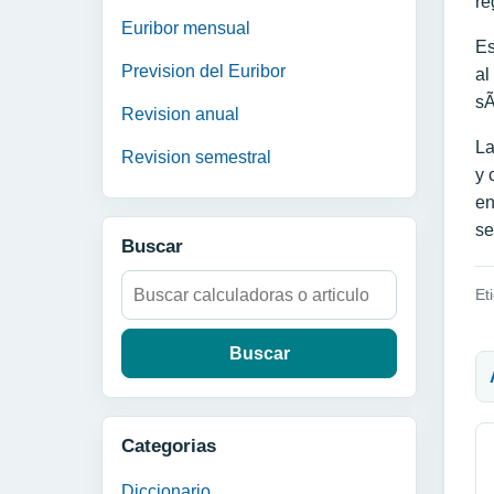
re
Euribor mensual
Es
Prevision del Euribor
al
sÃ
Revision anual
La
Revision semestral
y 
en
se
Buscar
Buscar:
Et
N
Categorias
Diccionario