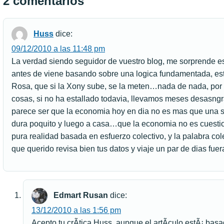
2 comentarios
Huss
dice:
09/12/2010 a las 11:48 pm
La verdad siendo seguidor de vuestro blog, me sorprende es
antes de viene basando sobre una logica fundamentada, este
Rosa, que si la Xony sube, se la meten…nada de nada, por f
cosas, si no ha estallado todavia, llevamos meses desasng
parece ser que la economia hoy en dia no es mas que una se
dura poquito y luego a casa…que la economia no es cuest
pura realidad basada en esfuerzo colectivo, y la palabra colec
que querido revisa bien tus datos y viaje un par de dias fue
Edmart Rusan
dice:
13/12/2010 a las 1:56 pm
Acepto tu crÃ­tica Huss, aunque el artÃ­culo estÃ¡ bas