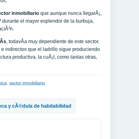
dos.
ctor inmobiliario
que aunque nunca llegarÃ¡,
³ durante el mayor esplendor de la burbuja,
aciÃ³n.
Ã­s
, todavÃ­a muy dependiente de este sector,
e indirectos que el ladrillo sigue produciendo
ura productiva, la cuÃ¡l, como tantas otras,
mica
,
sector inmobiliario
teca y cÃ©dula de habitabilidad