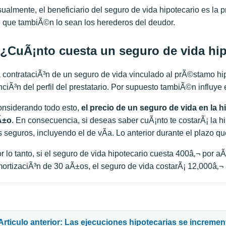
ualmente, el beneficiario del seguro de vida hipotecario es la p
 que tambiÃ©n lo sean los herederos del deudor.
¿CuÃ¡nto cuesta un seguro de vida hip
 contrataciÃ³n de un seguro de vida vinculado al prÃ©stamo hip
nciÃ³n del perfil del prestatario. Por supuesto tambiÃ©n influye 
nsiderando todo esto,
el precio de un seguro de vida en la hi
Ã±o
. En consecuencia, si deseas saber cuÃ¡nto te costarÃ¡ la hi
s seguros, incluyendo el de vÃ­a. Lo anterior durante el plazo q
r lo tanto, si el seguro de vida hipotecario cuesta 400â‚¬ por 
ortizaciÃ³n de 30 aÃ±os, el seguro de vida costarÃ¡ 12,000â‚
avegación de entradas
Articulo anterior: Las ejecuciones hipotecarias se increme