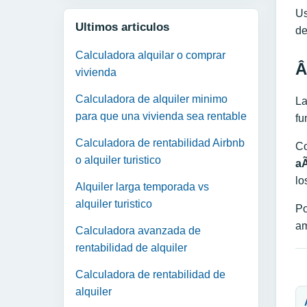
Us
Ultimos articulos
de
Calculadora alquilar o comprar
Â
vivienda
Calculadora de alquiler minimo
La
para que una vivienda sea rentable
fu
Calculadora de rentabilidad Airbnb
Co
o alquiler turistico
a
lo
Alquiler larga temporada vs
alquiler turistico
Po
am
Calculadora avanzada de
rentabilidad de alquiler
Calculadora de rentabilidad de
N
alquiler