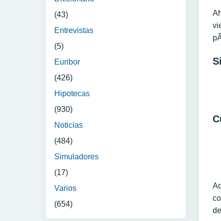
Ah
(43)
vi
Entrevistas
pÃ
(5)
S
Euribor
(426)
Hipotecas
(930)
C
Noticias
(484)
Simuladores
(17)
Ad
Varios
co
(654)
de