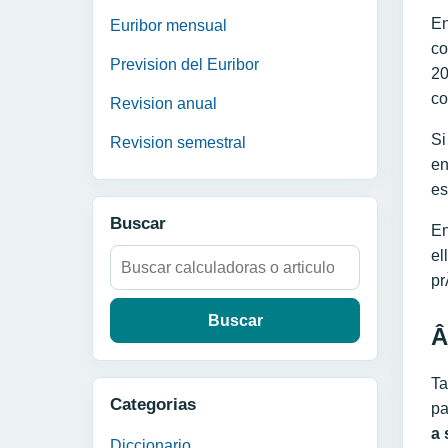
En
Euribor mensual
co
Prevision del Euribor
20
co
Revision anual
Si
Revision semestral
en
es
Buscar
En
el
Buscar:
pr
Â
Ta
Categorias
pa
a 
Diccionario