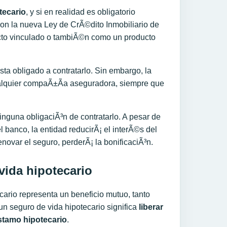
tecario
, y si en realidad es obligatorio
con la nueva Ley de CrÃ©dito Inmobiliario de
cto vinculado o tambiÃ©n como un producto
esta obligado a contratarlo. Sin embargo, la
ualquier compaÃ±Ã­a aseguradora, siempre que
inguna obligaciÃ³n de contratarlo. A pesar de
el banco, la entidad reducirÃ¡ el interÃ©s del
novar el seguro, perderÃ¡ la bonificaciÃ³n.
ida hipotecario
ario representa un beneficio mutuo, tanto
, un seguro de vida hipotecario significa
liberar
stamo hipotecario
.