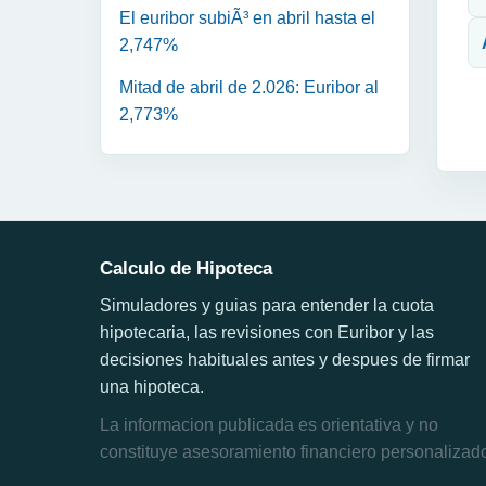
El euribor subiÃ³ en abril hasta el
2,747%
Mitad de abril de 2.026: Euribor al
2,773%
Calculo de Hipoteca
Simuladores y guias para entender la cuota
hipotecaria, las revisiones con Euribor y las
decisiones habituales antes y despues de firmar
una hipoteca.
La informacion publicada es orientativa y no
constituye asesoramiento financiero personalizad