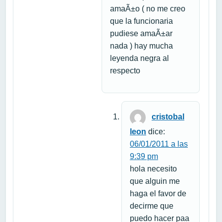
amaÃ±o ( no me creo
que la funcionaria
pudiese amaÃ±ar
nada ) hay mucha
leyenda negra al
respecto
cristobal
leon
dice:
06/01/2011 a las
9:39 pm
hola necesito
que alguin me
haga el favor de
decirme que
puedo hacer paa