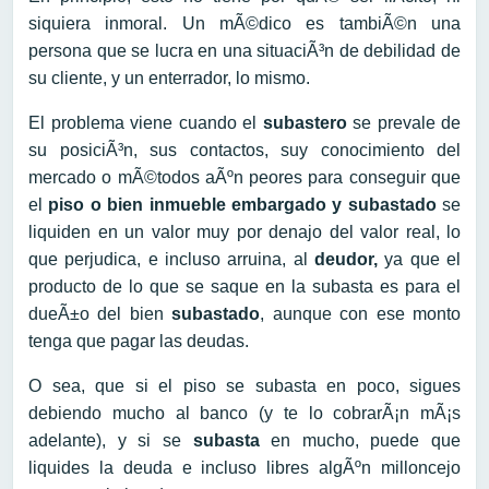
siquiera inmoral. Un mÃ©dico es tambiÃ©n una
persona que se lucra en una situaciÃ³n de debilidad de
su cliente, y un enterrador, lo mismo.
El problema viene cuando el
subastero
se prevale de
su posiciÃ³n, sus contactos, suy conocimiento del
mercado o mÃ©todos aÃºn peores para conseguir que
el
piso o bien inmueble embargado y subastado
se
liquiden en un valor muy por denajo del valor real, lo
que perjudica, e incluso arruina, al
deudor,
ya que el
producto de lo que se saque en la subasta es para el
dueÃ±o del bien
subastado
, aunque con ese monto
tenga que pagar las deudas.
O sea, que si el piso se subasta en poco, sigues
debiendo mucho al banco (y te lo cobrarÃ¡n mÃ¡s
adelante), y si se
subasta
en mucho, puede que
liquides la deuda e incluso libres algÃºn milloncejo