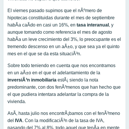
El viernes pasado supimos que el nÃºmero de
hipotecas constituidas durante el mes de septiembre
habÃ­a caÃ­do en casi un 16%, en
tasa interanual
, y
aunque tomando como referencia el mes de agosto
habÃ­a un leve crecimiento del 3%, lo preocupante es el
tremendo descenso en un aÃ±o, y que sea ya el quinto
mes en el que se da esta situaciÃ³n.
Sobre todo teniendo en cuenta que nos encontramos
en un aÃ±o en el que el adelantamiento de la
inversiÃ³n inmobiliaria
estÃ¡ siendo la nota
predominante, con dos fenÃ³menos que han hecho que
el que pudiera intentara adelantar la compra de la
vivienda.
AsÃ­, hasta julio nos encontrÃ¡bamos con el fenÃ³meno
del
IVA
. Con la modificaciÃ³n de la tasa de IVA,
pasando del 7% al 8%, todo aquel que tenÃ­a en mente