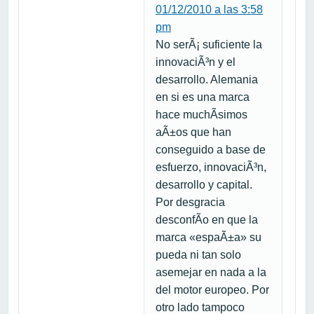
01/12/2010 a las 3:58
pm
No serÃ¡ suficiente la
innovaciÃ³n y el
desarrollo. Alemania
en si es una marca
hace muchÃ­simos
aÃ±os que han
conseguido a base de
esfuerzo, innovaciÃ³n,
desarrollo y capital.
Por desgracia
desconfÃ­o en que la
marca «espaÃ±a» su
pueda ni tan solo
asemejar en nada a la
del motor europeo. Por
otro lado tampoco