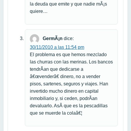
la deuda que emite y que nadie mÃ¡s
quiere…
GermÃ¡n
dice:
30/11/2010 a las 11:54 pm
El problema es que hemos mezclado
las churras con las merinas. Los bancos
tendrÃ­an que dedicarse a
â€œvenderâ€ dinero, no a vender
pisos, sartenes, seguros y viajes. Han
invertido mucho dinero en capital
inmobiliario y, si ceden, podrÃ­an
devaluarlo. AsÃ­ que es la pescadillas
que se muerde la colaâ€¦