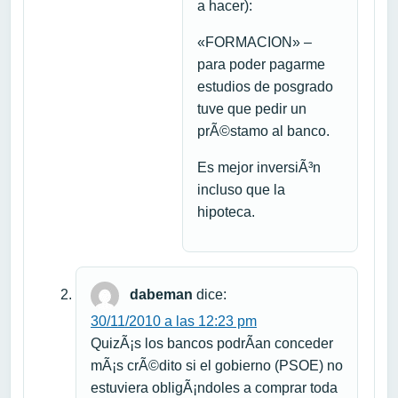
a hacer):
«FORMACION» –
para poder pagarme
estudios de posgrado
tuve que pedir un
prÃ©stamo al banco.
Es mejor inversiÃ³n
incluso que la
hipoteca.
dabeman
dice:
30/11/2010 a las 12:23 pm
QuizÃ¡s los bancos podrÃ­an conceder
mÃ¡s crÃ©dito si el gobierno (PSOE) no
estuviera obligÃ¡ndoles a comprar toda