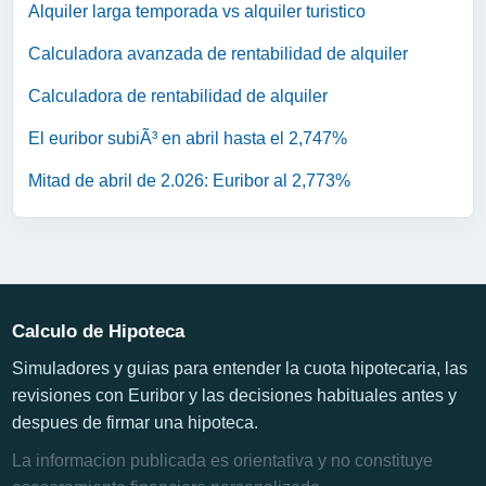
Alquiler larga temporada vs alquiler turistico
Calculadora avanzada de rentabilidad de alquiler
Calculadora de rentabilidad de alquiler
El euribor subiÃ³ en abril hasta el 2,747%
Mitad de abril de 2.026: Euribor al 2,773%
Calculo de Hipoteca
Simuladores y guias para entender la cuota hipotecaria, las
revisiones con Euribor y las decisiones habituales antes y
despues de firmar una hipoteca.
La informacion publicada es orientativa y no constituye