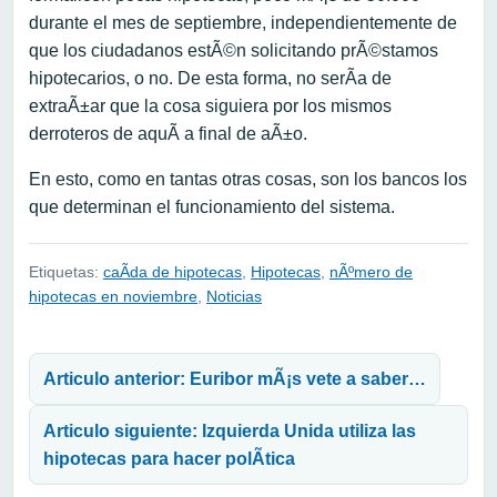
durante el mes de septiembre, independientemente de
que los ciudadanos estÃ©n solicitando prÃ©stamos
hipotecarios, o no. De esta forma, no serÃ­a de
extraÃ±ar que la cosa siguiera por los mismos
derroteros de aquÃ­ a final de aÃ±o.
En esto, como en tantas otras cosas, son los bancos los
que determinan el funcionamiento del sistema.
Etiquetas:
caÃ­da de hipotecas
,
Hipotecas
,
nÃºmero de
hipotecas en noviembre
,
Noticias
Navegación de entradas
Articulo anterior: Euribor mÃ¡s vete a saber…
Articulo siguiente: Izquierda Unida utiliza las
hipotecas para hacer polÃ­tica