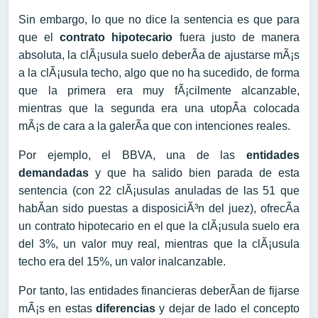
Sin embargo, lo que no dice la sentencia es que para
que el
contrato hipotecario
fuera justo de manera
absoluta, la clÃ¡usula suelo deberÃ­a de ajustarse mÃ¡s
a la clÃ¡usula techo, algo que no ha sucedido, de forma
que la primera era muy fÃ¡cilmente alcanzable,
mientras que la segunda era una utopÃ­a colocada
mÃ¡s de cara a la galerÃ­a que con intenciones reales.
Por ejemplo, el BBVA, una de las
entidades
demandadas
y que ha salido bien parada de esta
sentencia (con 22 clÃ¡usulas anuladas de las 51 que
habÃ­an sido puestas a disposiciÃ³n del juez), ofrecÃ­a
un contrato hipotecario en el que la clÃ¡usula suelo era
del 3%, un valor muy real, mientras que la clÃ¡usula
techo era del 15%, un valor inalcanzable.
Por tanto, las entidades financieras deberÃ­an de fijarse
mÃ¡s en estas
diferencias
y dejar de lado el concepto