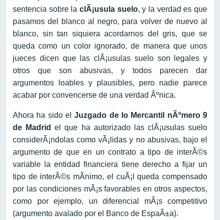
sentencia sobre la
clÃ¡usula suelo
, y la verdad es que
pasamos del blanco al negro, para volver de nuevo al
blanco, sin tan siquiera acordarnos del gris, que se
queda como un color ignorado, de manera que unos
jueces dicen que las clÃ¡usulas suelo son legales y
otros que son abusivas, y todos parecen dar
argumentos loables y plausibles, pero nadie parece
acabar por convencerse de una verdad Ãºnica.
Ahora ha sido el
Juzgado de lo Mercantil nÃºmero 9
de Madrid
el que ha autorizado las clÃ¡usulas suelo
considerÃ¡ndolas como vÃ¡lidas y no abusivas, bajo el
argumento de que en un contrato a tipo de interÃ©s
variable la entidad financiera tiene derecho a fijar un
tipo de interÃ©s mÃ­nimo, el cuÃ¡l queda compensado
por las condiciones mÃ¡s favorables en otros aspectos,
como por ejemplo, un diferencial mÃ¡s competitivo
(argumento avalado por el Banco de EspaÃ±a).