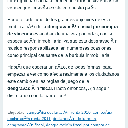
conseguir dar salida al tremendo stock de viviendas sin
vender que todavÃ­a existe en nuestro paÃ­s.
Por otro lado, uno de los grandes objetivos de esta
modificaciÃ³n de la
desgravaciÃ³n fiscal por compra
de vivienda
es acabar, de una vez por todas, con la
especulaciÃ³n inmobiliaria, ya que esta desgravaciÃ³n
ha sido responsabilizada, en numerosas ocasiones,
como principal causante de la burbuja inmobiliaria.
HabrÃ¡ que esperar un aÃ±o, de todas formas, para
empezar a ver como afecta realmente a los ciudadanos
este cambio en las reglas de juego de la
desgravaciÃ³n fiscal.
Hasta entonces, Â¡a seguir
disfrutando con la barra libre!
Etiquetas:
campaÃ±a declaraciÃ³n renta 2010
,
campaÃ±a
declaraciÃ³n renta 2011
,
declaraciÃ³n de la renta
,
desgravaciÃ³n fiscal
,
desgravaciÃ³n fiscal por compra de