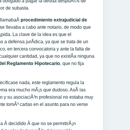
 a obligado a pagar la deuda despuÃ©s de
lor de subasta.
e llamabaÂ
procedimiento extrajudicial de
y se llevaba a cabo ante notario, de modo que
¡pida
. La clave de la idea es que el
 a defensa jurÃ­dica, ya que se trata de un
co, en tercera convocatoria y ante la falta de
cualquier cantidad, ya que no existÃ­a ninguna
 del Reglamento Hipotecario
, que no fija
cificase nada, este reglamento regula la
istema era mucho mÃ¡s que dudoso. AsÃ­ las
to y su asociaciÃ³n profesional no estaba muy
ente tomÃ³ cartas en el asunto para no verse
a Â decidido Â que no se permitirÃ¡n