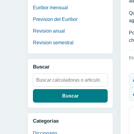
ad
Euribor mensual
Qu
Prevision del Euribor
ag
Revision anual
Po
ch
Revision semestral
Et
Buscar
N
Buscar:
Categorias
Diccionario