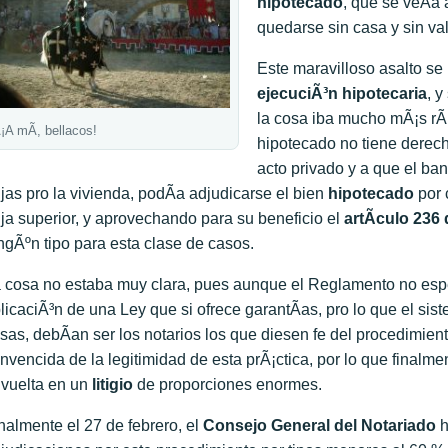
hipotecado
, que se veÃ­a
quedarse sin casa y sin va
Este maravilloso asalto s
ejecuciÃ³n hipotecaria
, 
la cosa iba mucho mÃ¡s rÃ
¡A mÃ­, bellacos!
hipotecado no tiene derecho
acto privado y a que el ban
jas pro la vivienda, podÃ­a adjudicarse el bien
hipotecado
por 
ja superior, y aprovechando para su beneficio el
artÃ­culo 236
ngÃºn tipo para esta clase de casos.
 cosa no estaba muy clara, pues aunque el Reglamento no espe
licaciÃ³n de una Ley que si ofrece garantÃ­as, pro lo que el s
sas, debÃ­an ser los notarios los que diesen fe del procedimien
nvencida de la legitimidad de esta prÃ¡ctica, por lo que finalm
vuelta en un
litigio
de proporciones enormes.
nalmente el 27 de febrero,
el
Consejo General del Notariado
h