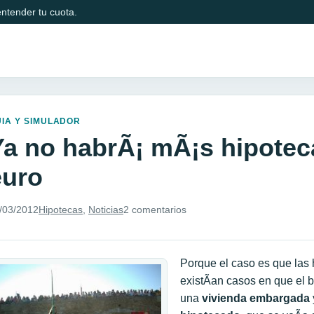
ntender tu cuota.
IA Y SIMULADOR
Ya no habrÃ¡ mÃ¡s hipotec
euro
/03/2012
Hipotecas
,
Noticias
2 comentarios
Porque el caso es que las 
existÃ­an casos en que el
una
vivienda embargada