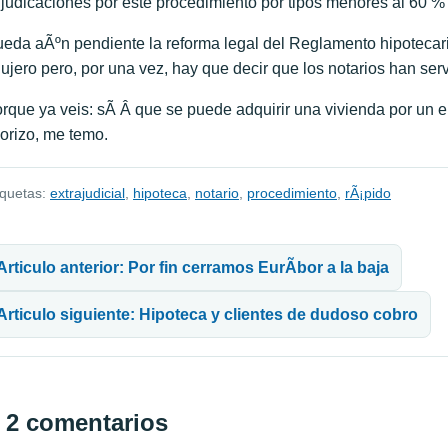
judicaciones por este procedimiento por tipos menores al 60 % 
eda aÃºn pendiente la reforma legal del Reglamento hipotecari
ujero pero, por una vez, hay que decir que los notarios han ser
rque ya veis: sÃ­ Â que se puede adquirir una vivienda por un 
orizo, me temo.
iquetas:
extrajudicial
,
hipoteca
,
notario
,
procedimiento
,
rÃ¡pido
avegación de entradas
Articulo anterior: Por fin cerramos EurÃ­bor a la baja
Articulo siguiente: Hipoteca y clientes de dudoso cobro
2 comentarios