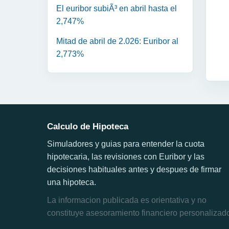
El euribor subiÃ³ en abril hasta el
2,747%
Mitad de abril de 2.026: Euribor al
2,773%
Calculo de Hipoteca
Simuladores y guias para entender la cuota
hipotecaria, las revisiones con Euribor y las
decisiones habituales antes y despues de firmar
una hipoteca.
La informacion publicada es orientativa y no
constituye asesoramiento financiero personalizad