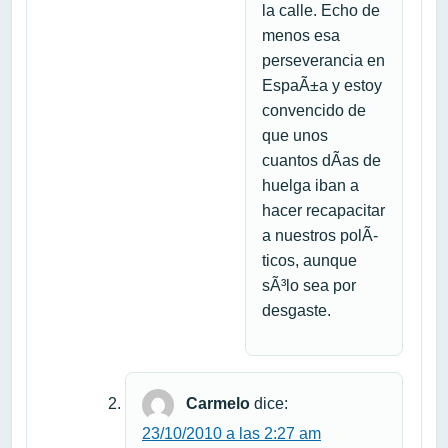
la calle. Echo de
menos esa
perseverancia en
EspaÃ±a y estoy
convencido de
que unos
cuantos dÃ­as de
huelga iban a
hacer recapacitar
a nuestros polÃ­
ticos, aunque
sÃ³lo sea por
desgaste.
Carmelo
dice:
23/10/2010 a las 2:27 am