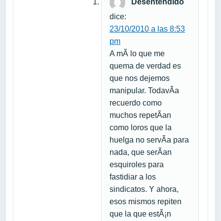
Desentendido
dice:
23/10/2010 a las 8:53
pm
A mÃ­ lo que me
quema de verdad es
que nos dejemos
manipular. TodavÃ­a
recuerdo como
muchos repetÃ­an
como loros que la
huelga no servÃ­a para
nada, que serÃ­an
esquiroles para
fastidiar a los
sindicatos. Y ahora,
esos mismos repiten
que la que estÃ¡n