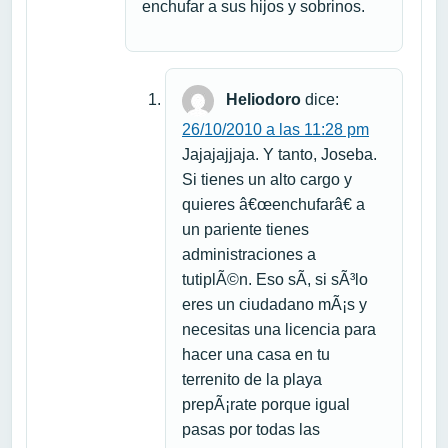
enchufar a sus hijos y sobrinos.
Heliodoro
dice:
26/10/2010 a las 11:28 pm
Jajajajjaja. Y tanto, Joseba.
Si tienes un alto cargo y
quieres â€œenchufarâ€ a
un pariente tienes
administraciones a
tutiplÃ©n. Eso sÃ­, si sÃ³lo
eres un ciudadano mÃ¡s y
necesitas una licencia para
hacer una casa en tu
terrenito de la playa
prepÃ¡rate porque igual
pasas por todas las