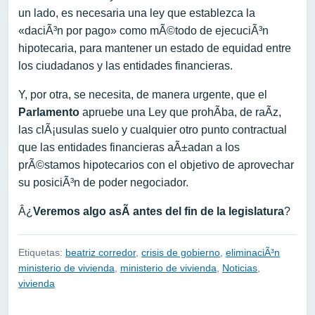
un lado, es necesaria una ley que establezca la
«daciÃ³n por pago» como mÃ©todo de ejecuciÃ³n
hipotecaria, para mantener un estado de equidad entre
los ciudadanos y las entidades financieras.
Y, por otra, se necesita, de manera urgente, que el
Parlamento
apruebe una Ley que prohÃ­ba, de raÃ­z,
las clÃ¡usulas suelo y cualquier otro punto contractual
que las entidades financieras aÃ±adan a los
prÃ©stamos hipotecarios con el objetivo de aprovechar
su posiciÃ³n de poder negociador.
Â¿
Veremos algo asÃ­ antes del fin de la legislatura
?
Etiquetas:
beatriz corredor
,
crisis de gobierno
,
eliminaciÃ³n
ministerio de vivienda
,
ministerio de vivienda
,
Noticias
,
vivienda
Navegación de entradas