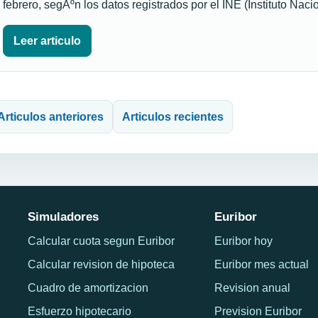
febrero, segÃºn los datos registrados por el INE (Instituto Nac
Leer articulo
avegación de entradas
Articulos anteriores
Articulos recientes
Simuladores
Euribor
Calcular cuota segun Euribor
Euribor hoy
Calcular revision de hipoteca
Euribor mes actual
Cuadro de amortizacion
Revision anual
Esfuerzo hipotecario
Prevision Euribor