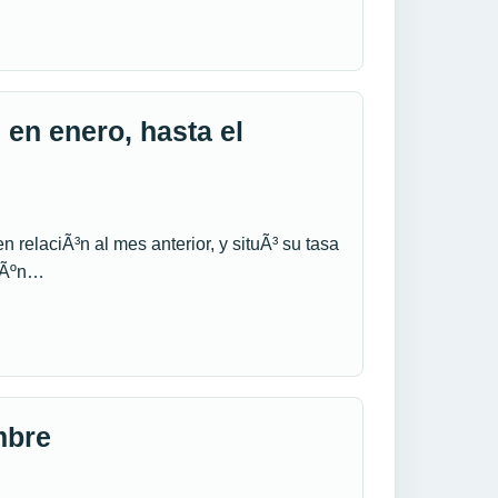
 en enero, hasta el
 relaciÃ³n al mes anterior, y situÃ³ su tasa
egÃºn…
mbre