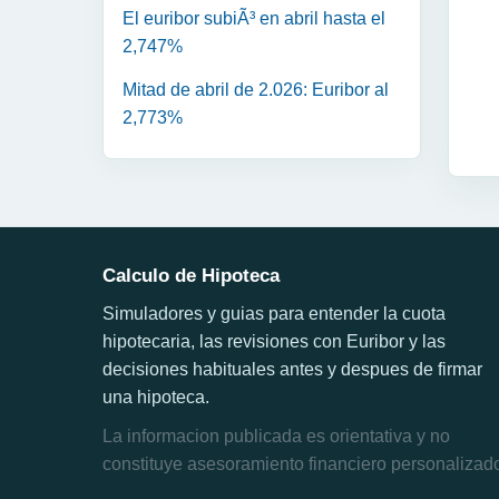
El euribor subiÃ³ en abril hasta el
2,747%
Mitad de abril de 2.026: Euribor al
2,773%
Calculo de Hipoteca
Simuladores y guias para entender la cuota
hipotecaria, las revisiones con Euribor y las
decisiones habituales antes y despues de firmar
una hipoteca.
La informacion publicada es orientativa y no
constituye asesoramiento financiero personalizad