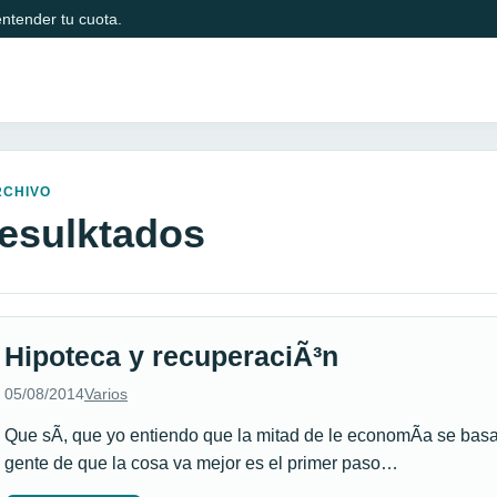
ntender tu cuota.
RCHIVO
resulktados
Hipoteca y recuperaciÃ³n
05/08/2014
Varios
Que sÃ­, que yo entiendo que la mitad de le economÃ­a se basa
gente de que la cosa va mejor es el primer paso…