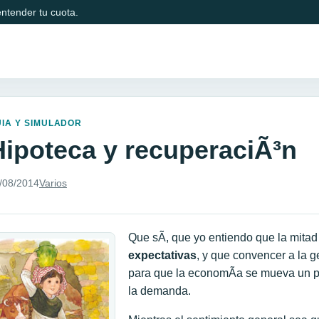
ntender tu cuota.
IA Y SIMULADOR
Hipoteca y recuperaciÃ³n
/08/2014
Varios
Que sÃ­, que yo entiendo que la mita
expectativas
, y que convencer a la g
para que la economÃ­a se mueva un poc
la demanda.