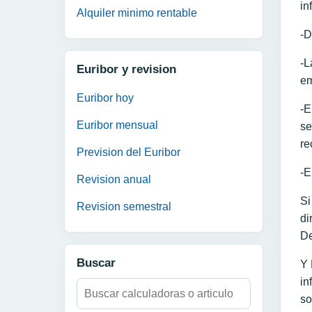
in
Alquiler minimo rentable
-D
-L
Euribor y revision
em
Euribor hoy
-E
Euribor mensual
se
re
Prevision del Euribor
-E
Revision anual
Si
Revision semestral
di
De
Buscar
Y 
in
Buscar:
so