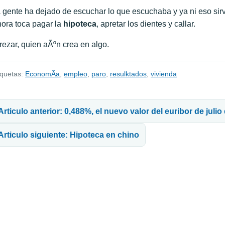
 gente ha dejado de escuchar lo que escuchaba y ya ni eso sirv
ora toca pagar la
hipoteca
, apretar los dientes y callar.
rezar, quien aÃºn crea en algo.
iquetas:
EconomÃ­a
,
empleo
,
paro
,
resulktados
,
vivienda
avegación de entradas
Articulo anterior: 0,488%, el nuevo valor del euribor de julio
Articulo siguiente: Hipoteca en chino