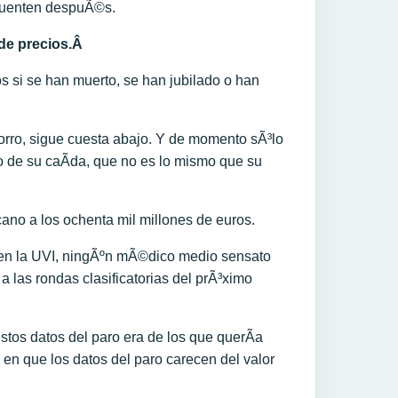
e cuenten despuÃ©s.
 de precios.Â
 si se han muerto, se han jubilado o han
ahorro, sigue cuesta abajo. Y de momento sÃ³lo
 de su caÃ­da, que no es lo mismo que su
cano a los ochenta mil millones de euros.
o en la UVI, ningÃºn mÃ©dico medio sensato
a las rondas clasificatorias del prÃ³ximo
tos datos del paro era de los que querÃ­a
n que los datos del paro carecen del valor