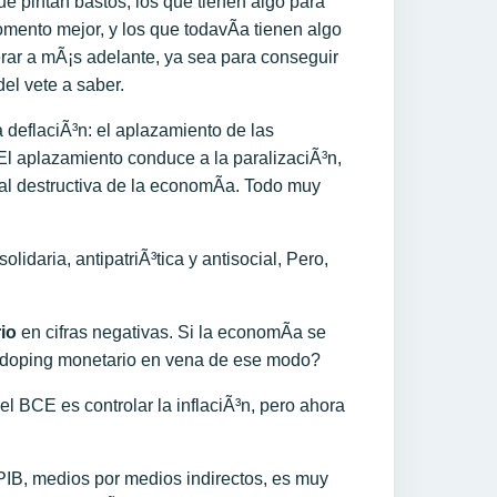
ue pintan bastos, los que tienen algo para
omento mejor, y los que todavÃ­a tienen algo
erar a mÃ¡s adelante, ya sea para conseguir
el vete a saber.
a deflaciÃ³n: el aplazamiento de las
El aplazamiento conduce a la paralizaciÃ³n,
ral destructiva de la economÃ­a. Todo muy
lidaria, antipatriÃ³tica y antisocial, Pero,
io
en cifras negativas. Si la economÃ­a se
 doping monetario en vena de ese modo?
l BCE es controlar la inflaciÃ³n, pero ahora
PIB, medios por medios indirectos, es muy