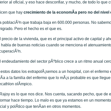
ferior al oficial, y eso hace desconfiar, y mucho, de todo lo qu
icen que hay
crecimiento de la economÃ­a pero no del nivel
a poblaciÃ³n que trabaja baja en 600.000 personas. No sabemos
igrado. Pero el hecho es el que es.
l precio de la vivienda, que es el principal activo de capital y 
 habla de buenas noticias cuando se menciona el atenuamiento
cuperaciÃ³n.
l endeudamiento del sector pÃºblico crece a un ritmo anual cer
 estos datos los extrapolÃ¡semos a un hospital, con el enferm
rÃ­a a la familia del enfermo que lo mÃ¡s probable es que llegue 
cathlon olÃ­mpico.
Rajoy es lo que nos dice. Nos cuenta, sacando pecho, que de es
formar hace tiempo. Lo malo es que ya estamos en un momento e
cial y polÃ­tico que tenÃ­an en otros momentos.