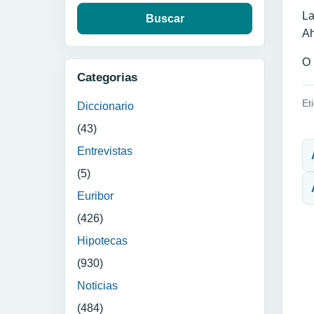
La
Ah
O 
Categorias
Et
Diccionario
(43)
N
Entrevistas
(5)
Euribor
(426)
Hipotecas
(930)
Noticias
(484)