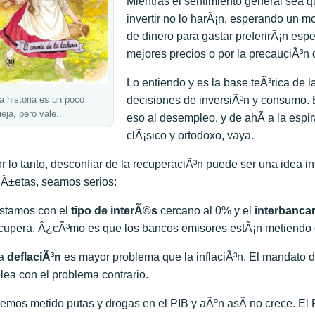
Mientras el sentimiento general sea q
invertir no lo harÃ¡n, esperando un m
de dinero para gastar preferirÃ¡n esp
mejores precios o por la precauciÃ³n d
Lo entiendo y es la base teÃ³rica de l
decisiones de inversiÃ³n y consumo. 
a historia es un poco
ieja, pero vale..
eso al desempleo, y de ahÃ­ a la espi
clÃ¡sico y ortodoxo, vaya.
r lo tanto, desconfiar de la recuperaciÃ³n puede ser una idea inso
Ã±etas, seamos serios:
stamos con el
tipo de interÃ©s
cercano al 0% y el
interbancar
cupera, Â¿cÃ³mo es que los bancos emisores estÃ¡n metiendo
La
deflaciÃ³n
es mayor problema que la inflaciÃ³n. El mandato de
lea con el problema contrario.
emos metido putas y drogas en el PIB y aÃºn asÃ­ no crece. El 