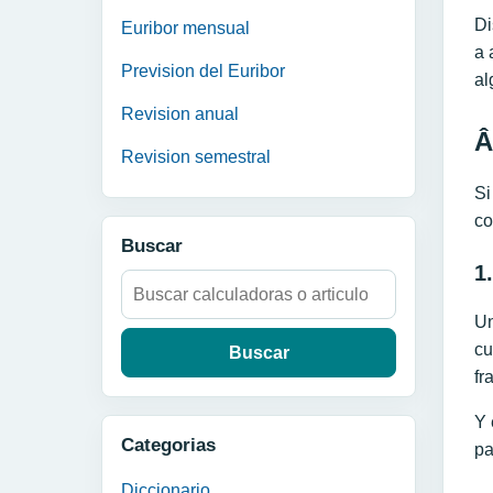
Di
Euribor mensual
a 
Prevision del Euribor
al
Revision anual
Â
Revision semestral
Si
co
Buscar
1
Buscar:
Un
cu
fr
Y 
Categorias
pa
Diccionario