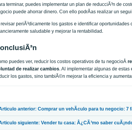
ra terminar, puedes implementar un plan de reducciÃ³n de costos
gocio puede ahorrar dinero. Con ello podrÃ­as realizar un segui
 revisar periÃ³dicamente los gastos e identificar oportunidade
nancieramente saludable y mejorar la rentabilidad.
onclusiÃ³n
mo puedes ver, reducir los costos operativos de tu negocioÂ
r
luntad de realizar cambios
. Al implementar algunas de estas
ducir los gastos, sino tambiÃ©n mejorar la eficiencia y aumentar
avegación de entradas
Articulo anterior: Comprar un vehÃ­culo para tu negocio: 7 
Articulo siguiente: Vender tu casa: Â¿CÃ³mo saber cuÃ¡n