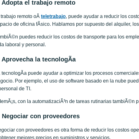
. Adopta el trabajo remoto
 trabajo remoto oÂ
teletrabajo
, puede ayudar a reducir los cos
pacio de oficina fÃ­sico. Hablamos por supuesto del alquiler, lo
mbiÃ©n puedes reducir los costos de transporte para los emplead
da laboral y personal.
. Aprovecha la tecnologÃ­a
 tecnologÃ­a puede ayudar a optimizar los procesos comerciales 
gocio. Por ejemplo, el uso de software basado en la nube pued
personal de TI.
emÃ¡s, con la automatizaciÃ³n de tareas rutinarias tambiÃ©n pu
. Negociar con proveedores
gociar con proveedores es otra forma de reducir los costos ope
obtener mejores precios en suministros y servicios.