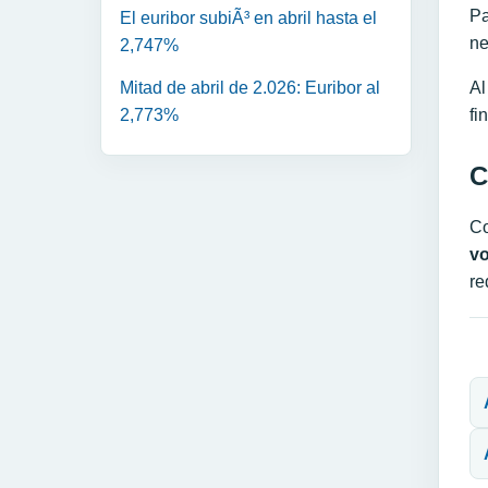
Pa
El euribor subiÃ³ en abril hasta el
ne
2,747%
Al
Mitad de abril de 2.026: Euribor al
fi
2,773%
C
Co
vo
re
N